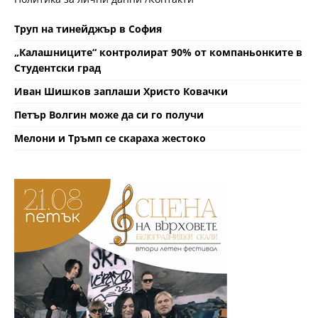
Труп на тинейджър в София
„Калашниците“ контролират 90% от компаньонките в
Студентски град
Иван Шишков заплаши Христо Ковачки
Петър Волгин може да си го получи
Мелони и Тръмп се скараха жестоко