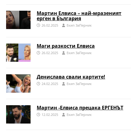
Мартин Елвиса – най-мразеният
ерген в България
26.02.2025
Eкип ЗаПерник
Маги разкости Елвиса
26.02.2025
Eкип ЗаПерник
Денислава свали картите!
24.02.2025
Eкип ЗаПерник
Мартин -Елвиса прецака ЕРГЕНЪТ
12.02.2025
Eкип ЗаПерник