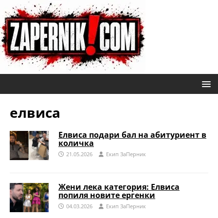
елвиса
Елвиса подари бал на абитуриент в
количка
21.05.2026
Eкип ЗаПерник
Жени лека категория: Елвиса
попиля новите ергенки
04.03.2026
Eкип ЗаПерник