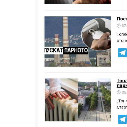
Пое
07
Топл
отоп
Топ
пар
06
„Топ
Стар