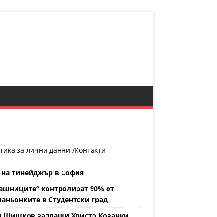
тика за лични данни /
Контакти
 на тинейджър в София
ашниците“ контролират 90% от
аньонките в Студентски град
н Шишков заплаши Христо Ковачки