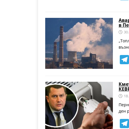
Ава
в П
30
„Топ
възн
Кмет
КЕВ
18
Перн
ден 