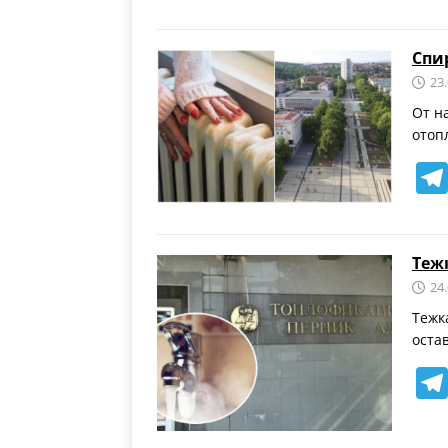
Спи
23
От н
отоп
Теж
24
Тежк
оста