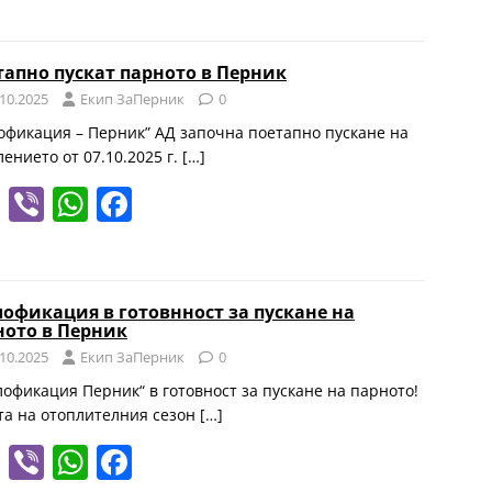
el
b
h
a
e
er
at
c
тапно пускат парното в Перник
gr
s
e
.10.2025
Eкип ЗаПерник
0
a
A
b
офикация – Перник” АД започна поетапно пускане на
m
p
o
лението от 07.10.2025 г.
[…]
p
o
T
Vi
W
F
k
el
b
h
a
e
er
at
c
gr
s
e
лофикация в готовнност за пускане на
ното в Перник
a
A
b
.10.2025
Eкип ЗаПерник
0
m
p
o
лофикация Перник“ в готовност за пускане на парното!
p
o
та на отоплителния сезон
[…]
k
T
Vi
W
F