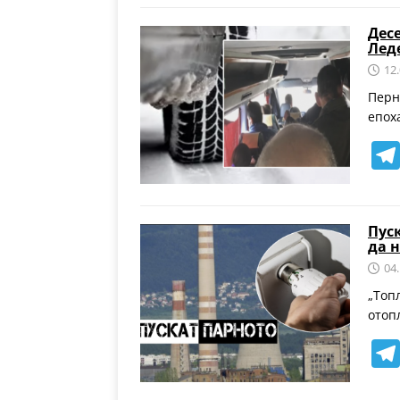
Дес
Лед
12
Перн
епох
Пус
да 
04
„Топ
отоп