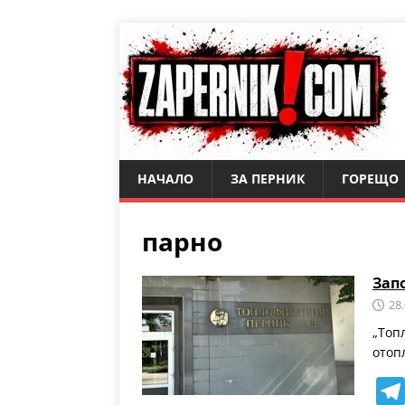
НАЧАЛО
ЗА ПЕРНИК
ГОРЕЩО
парно
Зап
28
„Топ
отоп