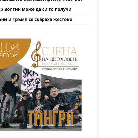
р Волгин може да си го получи
ни и Тръмп се скараха жестоко