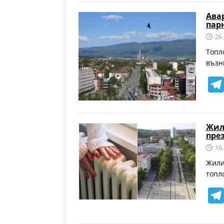
Ава
пар
26
Топл
възн
Жил
пре
16
Жили
топл