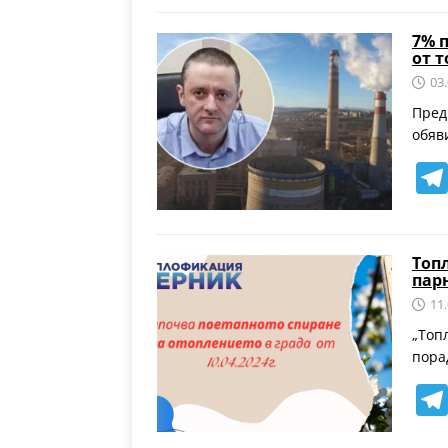
7% 
от 
03
Пред
обяв
Топ
пар
11
„Топ
пора