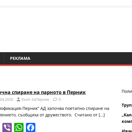
РЕКЛАМА
Поли
очна спиране на парното в Перник
.04.2026
Eкип ЗаПерник
0
Труп
лофикация-Перник“ АД започва поетапно спиране на
лението, съобщиха от дружеството. Считано от
[…]
„Кал
комп
T
Vi
W
F
Ива