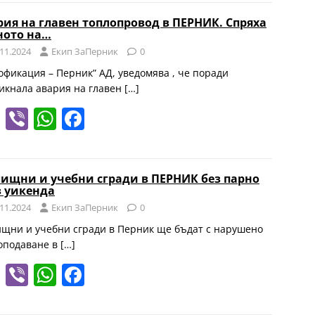
gr
s
e
рия на главен топлопровод в ПЕРНИК. Спряха
ното на…
a
A
b
.11.2024
Eкип ЗаПерник
0
m
p
o
офикация – Перник” АД, уведомява , че поради
p
o
икнала авария на главен
[…]
k
T
Vi
W
F
el
b
h
a
e
er
at
c
ищни и учебни сгради в ПЕРНИК без парно
gr
s
e
з уикенда
a
A
b
.11.2024
Eкип ЗаПерник
0
m
p
o
щни и учебни сгради в Перник ще бъдат с нарушено
оподаване в
[…]
p
o
T
Vi
W
F
k
el
b
h
a