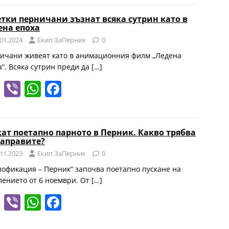
e
er
at
c
етки перничани зъзнат всяка сутрин като в
gr
s
e
ена епоха
a
A
b
.01.2024
Eкип ЗаПерник
0
m
p
o
ичани живеят като в анимационния филм „Ледена
а“. Всяка сутрин преди да
[…]
p
o
T
Vi
W
F
k
el
b
h
a
e
er
at
c
кат поетапно парното в Перник. Какво трябва
gr
s
e
направите?
a
A
b
.11.2023
Eкип ЗаПерник
0
m
p
o
лофикация – Перник“ започва поетапно пускане на
лението от 6 ноември. От
[…]
p
o
T
Vi
W
F
k
el
b
h
a