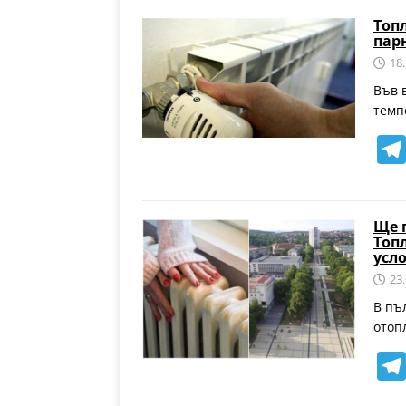
Топ
пар
18
Във 
темп
Ще 
Топ
усл
23
В пъ
отоп