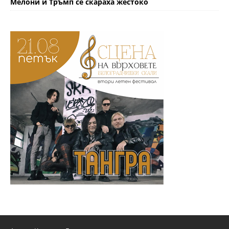
Мелони и Тръмп се скараха жестоко