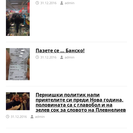
31.12.2016
admin
Пазете се … Банско!
31.12.2016
admin
Пернишки политик напи
приятелите си преди Нова година,
половината са с главобол и на
зелев сок за словото на Плевнелиев
31.12.2016
admin