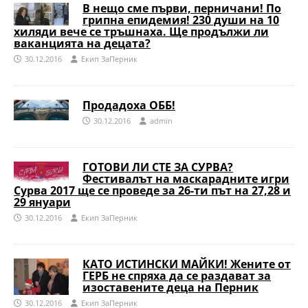
В нещо сме първи, перничани! По
грипна епидемия! 230 души на 10
хиляди вече се тръшнаха. Ще продължи ли
ваканцията на децата?
30.12.2016
Eкип ЗаПерник
Продадоха ОББ!
30.12.2016
admin
ГОТОВИ ЛИ СТЕ ЗА СУРВА?
Фестивалът на маскарадните игри
Сурва 2017 ще се проведе за 26-ти път на 27,28 и
29 януари
30.12.2016
Eкип ЗаПерник
КАТО ИСТИНСКИ МАЙКИ! Жените от
ГЕРБ не спряха да се раздават за
изоставените деца на Перник
30.12.2016
Eкип ЗаПерник