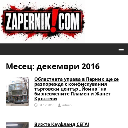
Месец:
декември 2016
Областната управа в Перник ще се
разпорежда с конфискувания
търговски център „Йоина“ на
бизнесмените Пламен и Жанет
Кръстеви
31.12.2016
admin
Вижте Кауфланд СЕГА!