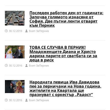
Последен работен ден от годината:
Започва голямото изнасяне от
София. Две пътни ленти отварят
към Перник
30.12.2016
Eкип ЗаПерник
ТОВА СЕ СЛУЧВА В ПЕРНИК!
Младоженците Диана и Христо
дариха парите от сватбата си за
деца в риск
30.12.2016
Eкип ЗаПерник
Народната певица Ива Давидова
пее за перничани на Нова година,
жителите на Квартала ще
празнуват с оркестър „Радост“
30.12.2016
Eкип ЗаПерник