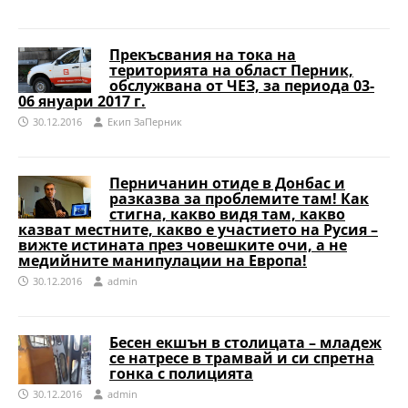
Прекъсвания на тока на
територията на област Перник,
обслужвана от ЧЕЗ, за периода 03-
06 януари 2017 г.
30.12.2016
Eкип ЗаПерник
Перничанин отиде в Донбас и
разказва за проблемите там! Как
стигна, какво видя там, какво
казват местните, какво е участието на Русия –
вижте истината през човешките очи, а не
медийните манипулации на Европа!
30.12.2016
admin
Бесен екшън в столицата – младеж
се натресе в трамвай и си спретна
гонка с полицията
30.12.2016
admin