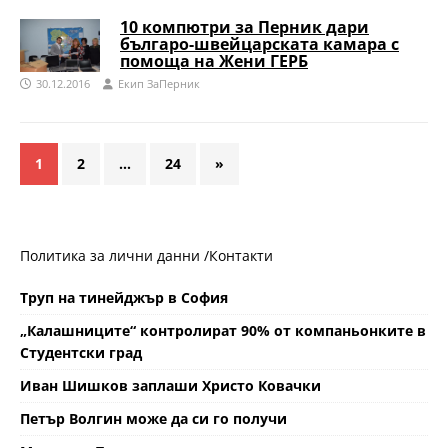
10 компютри за Перник дари
българо-швейцарската камара с
помоща на Жени ГЕРБ
30.12.2016
Eкип ЗаПерник
1
2
…
24
»
Политика за лични данни /
Контакти
Труп на тинейджър в София
„Калашниците“ контролират 90% от компаньонките в
Студентски град
Иван Шишков заплаши Христо Ковачки
Петър Волгин може да си го получи