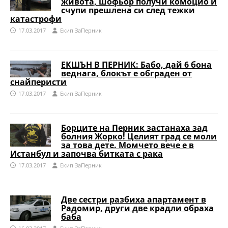
живота, шофьор получи комоцио и
счупи прешлена си след тежки
катастрофи
17.03.2017
Eкип ЗаПерник
ЕКШЪН В ПЕРНИК: Бабо, дай 6 бона
веднага, блокът е обграден от
снайперисти
17.03.2017
Eкип ЗаПерник
Борците на Перник застанаха зад
болния Жорко! Целият град се моли
за това дете. Момчето вече е в
Истанбул и започва битката с рака
17.03.2017
Eкип ЗаПерник
Две сестри разбиха апартамент в
Радомир, други две крадли обраха
баба