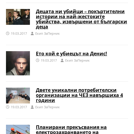
Децата ни убийци – покъртителни
истории на най-жестоките
убийства, извършени от български
деца
19.03.2017
Eкип ЗаПерник
Ето кой е убиецът на Денис!
19.03.2017
Eкип ЗаПерник
Двете уникални потребителски
организации на ЧЕЗ навършиха 4
години
19.03.2017
Eкип ЗаПерник
Планирани прекъсвания на
електрозахранването на