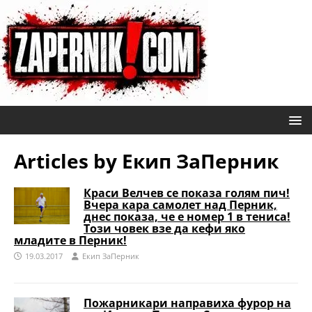
Articles by
Eкип ЗаПерник
Краси Велчев се показа голям пич!
Вчера кара самолет над Перник,
днес показа, че е номер 1 в тениса!
Този човек взе да кефи яко
младите в Перник!
19.03.2017
Eкип ЗаПерник
Пожарникари направиха фурор на