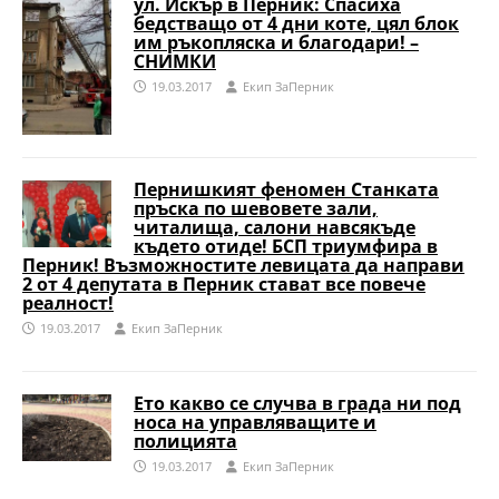
ул. Искър в Перник: Спасиха
бедстващо от 4 дни коте, цял блок
им ръкопляска и благодари! –
СНИМКИ
19.03.2017
Eкип ЗаПерник
Пернишкият феномен Станката
пръска по шевовете зали,
читалища, салони навсякъде
където отиде! БСП триумфира в
Перник! Възможностите левицата да направи
2 от 4 депутата в Перник стават все повече
реалност!
19.03.2017
Eкип ЗаПерник
Ето какво се случва в града ни под
носа на управляващите и
полицията
19.03.2017
Eкип ЗаПерник