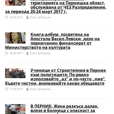
територията на Пернишка област,
обслужвана от ЧЕЗ Разпределение,
за периода 20-24 март 2017 г.
18.03.2017
Eкип ЗаПерник
Книга-албум, посветена на
Апостола Васил Левски, дело на
перничанин финансират от
Министерството на културата
18.03.2017
Eкип ЗаПерник
Ученици от Строителния в Перник
към политиците: По-рядко
използвайте „аз“ и по-често „ние“,
бъдете честни, внимавайте какво обещавате
17.03.2017
Eкип ЗаПерник
В ПЕРНИК: Жена разкъса далак,
влезе в болница с опасност за