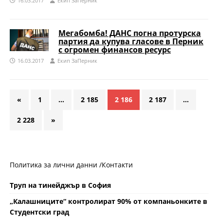
16.03.2017
Eкип ЗаПерник
Мегабомба! ДАНС погна протурска
партия да купува гласове в Перник
с огромен финансов ресурс
16.03.2017
Eкип ЗаПерник
«
1
…
2 185
2 186
2 187
…
2 228
»
Политика за лични данни /
Контакти
Труп на тинейджър в София
„Калашниците“ контролират 90% от компаньонките в
Студентски град