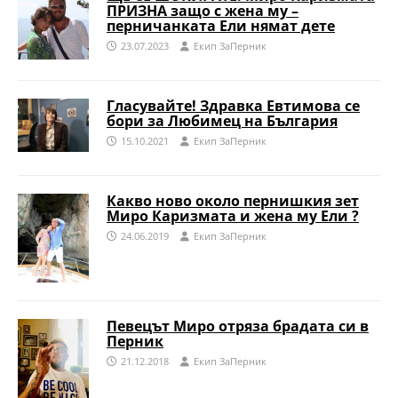
ПРИЗНА защо с жена му –
перничанката Ели нямат дете
23.07.2023
Eкип ЗаПерник
Гласувайте! Здравка Евтимова се
бори за Любимец на България
15.10.2021
Eкип ЗаПерник
Какво ново около пернишкия зет
Миро Каризмата и жена му Ели ?
24.06.2019
Eкип ЗаПерник
Певецът Миро отряза брадата си в
Перник
21.12.2018
Eкип ЗаПерник