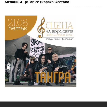
Мелони и Тръмп се скараха жестоко