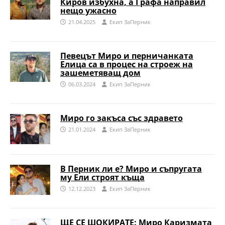
Киров избухна, а Графа направил
нещо ужасно
21.04.2025
Eкип ЗаПерник
Певецът Миро и перничанката
Елица са в процес на строеж на
зашеметяващ дом
06.03.2024
Eкип ЗаПерник
Миро го закъса със здравето
21.01.2024
Eкип ЗаПерник
В Перник ли е? Миро и съпругата
му Ели строят къща
12.12.2023
Eкип ЗаПерник
ЩЕ СЕ ШОКИРАТЕ: Миро Каризмата