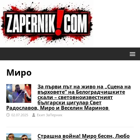
Миро
За първи път на живо на „Сцена на
върховете“ на Белоградчишките
скали – световноизвестният
български цигулар Свет
Радославов, Миро и Веселин Маринов
02.07.2025
Eкип ЗаПерник
Страшна война! Миро бесен, Любо