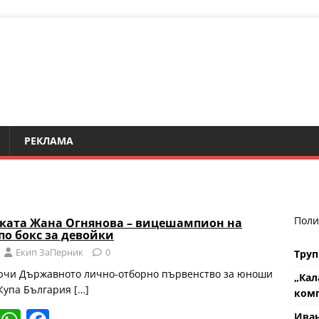
РЕКЛАМА
Поли
ката Жана Огнянова – вицешампион на
по бокс за девойки
Eкип ЗаПерник
0
Труп
ючи Държавното лично-отборно първенство за юноши
„Кал
 Купа България
[…]
комп
Ива