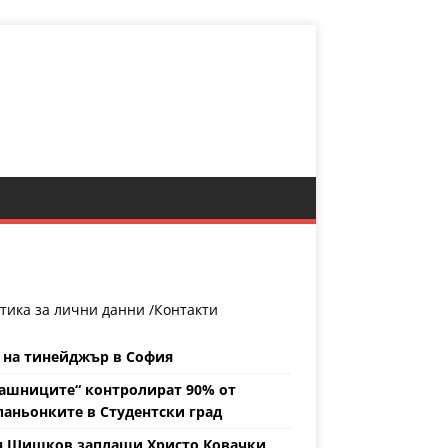
тика за лични данни /
Контакти
 на тинейджър в София
ашниците“ контролират 90% от
аньонките в Студентски град
н Шишков заплаши Христо Ковачки