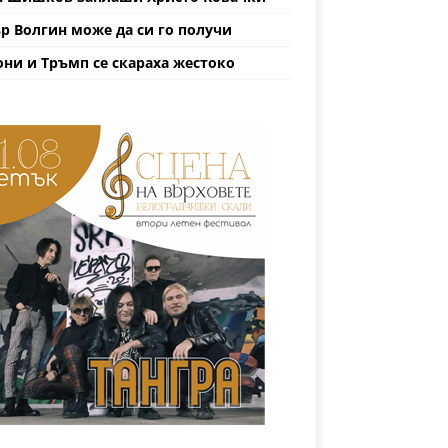
р Волгин може да си го получи
ни и Тръмп се скараха жестоко