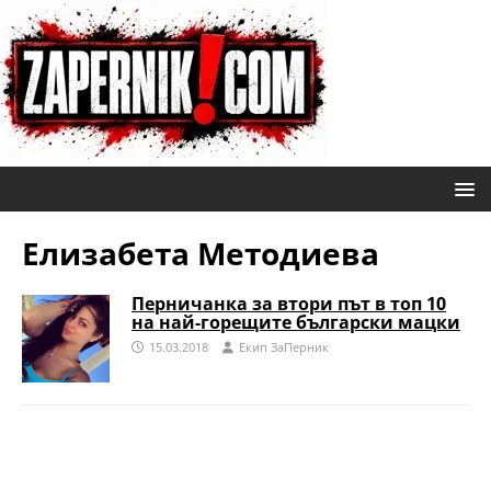
Елизабета Методиева
Перничанка за втори път в топ 10
на най-горещите български мацки
15.03.2018
Eкип ЗаПерник