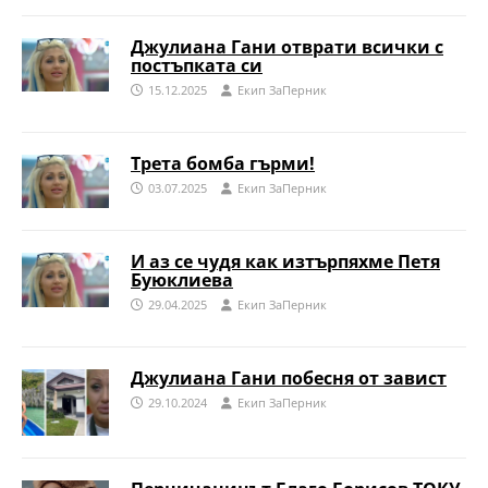
Джулиана Гани отврати всички с
постъпката си
15.12.2025
Eкип ЗаПерник
Трета бомба гърми!
03.07.2025
Eкип ЗаПерник
И аз се чудя как изтърпяхме Петя
Буюклиева
29.04.2025
Eкип ЗаПерник
Джулиана Гани побесня от завист
29.10.2024
Eкип ЗаПерник