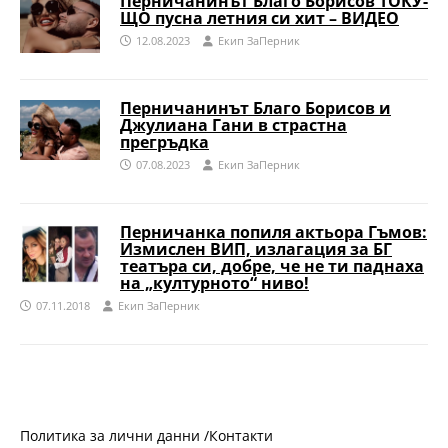
Перничанинът Благо Борисов ТОКУ-
ЩО пусна летния си хит – ВИДЕО
12.08.2023
Eкип ЗаПерник
Перничанинът Благо Борисов и
Джулиана Гани в страстна
прегръдка
07.08.2023
Eкип ЗаПерник
Перничанка попиля актьора Гъмов:
Измислен ВИП, излагация за БГ
театъра си, добре, че нe ти паднаха
на „културното“ ниво!
07.11.2018
Eкип ЗаПерник
Политика за лични данни /
Контакти