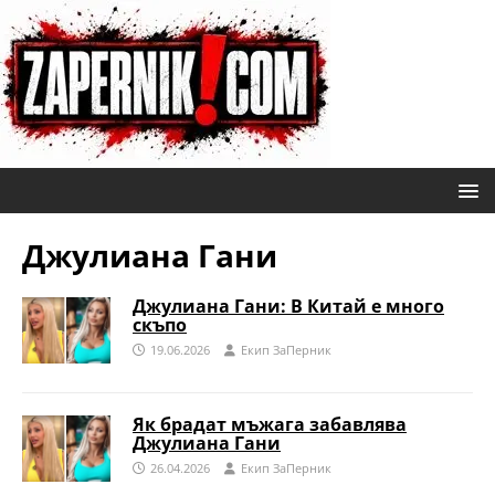
Джулиана Гани
Джулиана Гани: В Китай е много
скъпо
19.06.2026
Eкип ЗаПерник
Як брадат мъжага забавлява
Джулиана Гани
26.04.2026
Eкип ЗаПерник