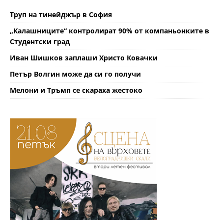
Труп на тинейджър в София
„Калашниците“ контролират 90% от компаньонките в
Студентски град
Иван Шишков заплаши Христо Ковачки
Петър Волгин може да си го получи
Мелони и Тръмп се скараха жестоко