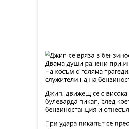
Двама души ранени при и
На косъм о голяма трагеди
служители на на бензинос
Джип, движещ се с висока
булеварда пикап, след кое
бензиностанция и отнесъл
При удара пикапът се пре