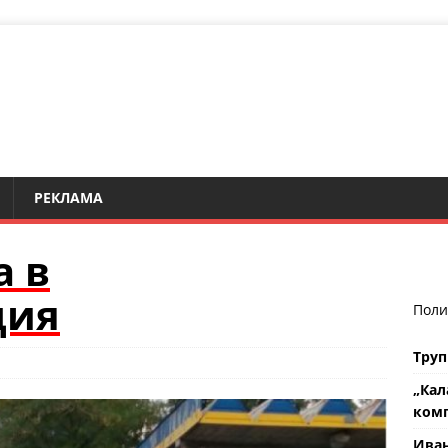
РЕКЛАМА
а в
ция
Поли
Труп
„Кал
комп
Ива