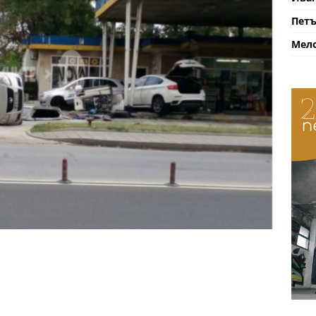
Петъ
Мело