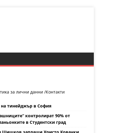
тика за лични данни /
Контакти
 на тинейджър в София
ашниците“ контролират 90% от
аньонките в Студентски град
н Шишков заплаши Христо Ковачки