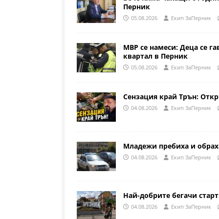
Перник
05.08.2026
Eкип ЗаПерник
МВР се намеси: Деца се га
квартал в Перник
05.08.2026
Eкип ЗаПерник
Сензация край Трън: Откр
04.08.2026
Eкип ЗаПерник
Младежи пребиха и обрах
04.08.2026
Eкип ЗаПерник
Най-добрите бегачи стар
04.08.2026
Eкип ЗаПерник