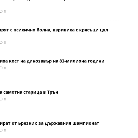
0
врят с психично болна, взривиха с крясъци цял
0
иха кост на динозавър на 83-милиона години
0
а самотна старица в Трън
0
тират от Брезник за Държавния шампионат
0