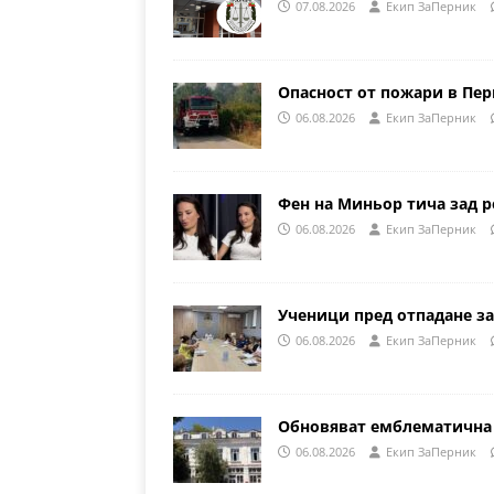
07.08.2026
Eкип ЗаПерник
Опасност от пожари в Пе
06.08.2026
Eкип ЗаПерник
Фен на Миньор тича зад р
06.08.2026
Eкип ЗаПерник
Ученици пред отпадане за
06.08.2026
Eкип ЗаПерник
Обновяват емблематична 
06.08.2026
Eкип ЗаПерник