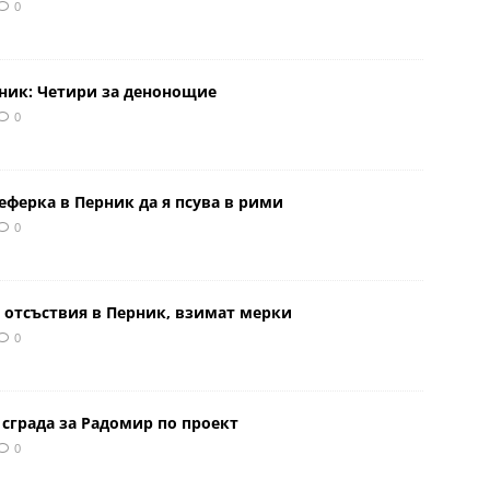
0
рник: Четири за денонощие
0
еферка в Перник да я псува в рими
0
 отсъствия в Перник, взимат мерки
0
сграда за Радомир по проект
0