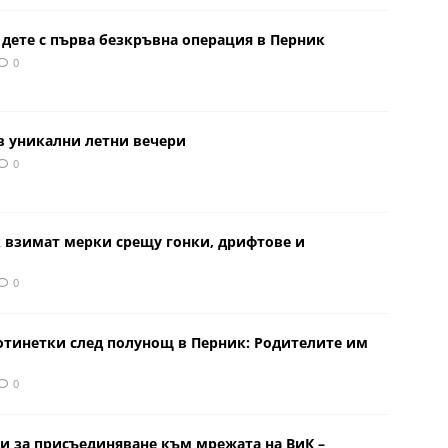
 дете с първа безкръвна операция в Перник
0
в уникални летни вечери
0
к взимат мерки срещу гонки, дрифтове и
0
отинетки след полунощ в Перник: Родителите им
0
и за присъединяване към мрежата на ВиК –