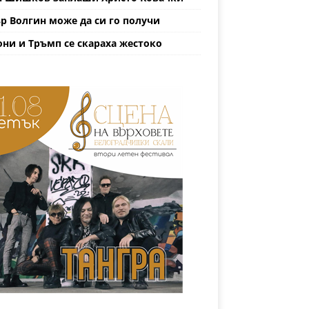
р Волгин може да си го получи
ни и Тръмп се скараха жестоко