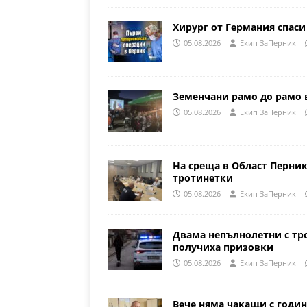
Хирург от Германия спаси
05.08.2026
Eкип ЗаПерник
Земенчани рамо до рамо 
05.08.2026
Eкип ЗаПерник
На среща в Област Перни
тротинетки
05.08.2026
Eкип ЗаПерник
Двама непълнолетни с тр
получиха призовки
05.08.2026
Eкип ЗаПерник
Вече няма чакащи с годин