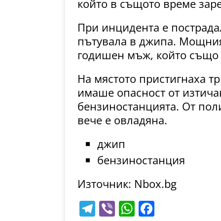
който в същото време заре
При инцидента е пострадал
пътувала в джипа. Мощния
годишен мъж, който също 
На мястото пристигнаха тр
имаше опасност от изтичан
бензиностанцията. От пол
вече е овладяна.
джип
бензиностанция
Източник: Nbox.bg
T
Vi
W
F