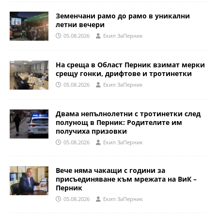
Земенчани рамо до рамо в уникални
летни вечери
05.08.2026
Eкип ЗаПерник
На среща в Област Перник взимат мерки
срещу гонки, дрифтове и тротинетки
05.08.2026
Eкип ЗаПерник
Двама непълнолетни с тротинетки след
полунощ в Перник: Родителите им
получиха призовки
05.08.2026
Eкип ЗаПерник
Вече няма чакащи с години за
присъединяване към мрежата на ВиК –
Перник
05.08.2026
Eкип ЗаПерник