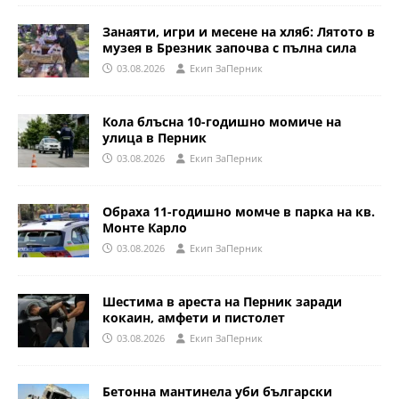
Занаяти, игри и месене на хляб: Лятото в
музея в Брезник започва с пълна сила
03.08.2026
Eкип ЗаПерник
Кола блъсна 10-годишно момиче на
улица в Перник
03.08.2026
Eкип ЗаПерник
Обраха 11-годишно момче в парка на кв.
Монте Карло
03.08.2026
Eкип ЗаПерник
Шестима в ареста на Перник заради
кокаин, амфети и пистолет
03.08.2026
Eкип ЗаПерник
Бетонна мантинела уби български