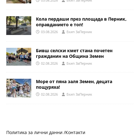
03.08.2026
Eкип ЗаПерник
Кола пердаши през площада в Перник,
оправданието е топ!
03.08.2026
Eкип ЗаПерник
Бивш селски кмет стана почетен
гражданин на Община Земен
02.08.2026
Eкип ЗаПерник
Море от пяна заля Земен, децата
пощуряха!
02.08.2026
Eкип ЗаПерник
Политика за лични данни /
Контакти