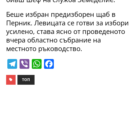
Беше избран предизборен щаб в
Перник. Левицата се готви за избори
усилено, става ясно от проведеното
вчера областно събрание на
местното ръководство.
T
Vi
W
F
el
b
h
a
e
er
at
c
ТОП
gr
s
e
a
A
b
m
p
o
p
o
k