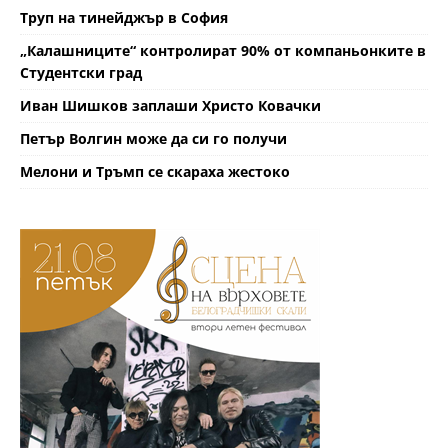
Труп на тинейджър в София
„Калашниците“ контролират 90% от компаньонките в
Студентски град
Иван Шишков заплаши Христо Ковачки
Петър Волгин може да си го получи
Мелони и Тръмп се скараха жестоко