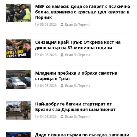
МВР се намеси: Деца се гаврят с психично
болна, взривиха с крясъци цял квартал в
Перник
05.08.2026
Eкип ЗаПерник
Сензация край Трън: Откриха кост на
динозавър на 83-милиона години
04.08.2026
Eкип ЗаПерник
Младежи пребиха и обраха самотна
старица в Трън
04.08.2026
Eкип ЗаПерник
Най-добрите бегачи стартират от
Брезник за Държавния шампионат
04.08.2026
Eкип ЗаПерник
Дядо с пушка гърмя по съседка, заплаши