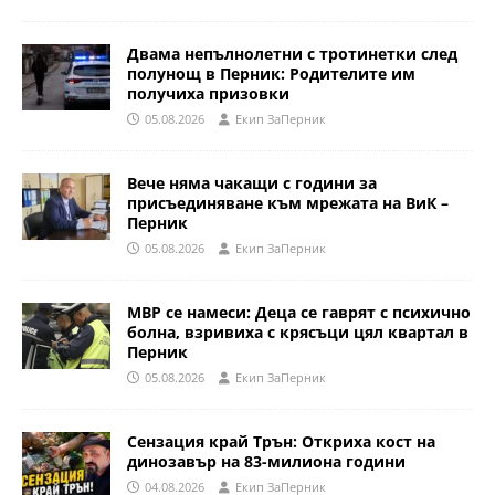
Двама непълнолетни с тротинетки след
полунощ в Перник: Родителите им
получиха призовки
05.08.2026
Eкип ЗаПерник
Вече няма чакащи с години за
присъединяване към мрежата на ВиК –
Перник
05.08.2026
Eкип ЗаПерник
МВР се намеси: Деца се гаврят с психично
болна, взривиха с крясъци цял квартал в
Перник
05.08.2026
Eкип ЗаПерник
Сензация край Трън: Откриха кост на
динозавър на 83-милиона години
04.08.2026
Eкип ЗаПерник