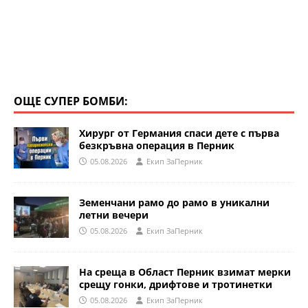
ОЩЕ СУПЕР БОМБИ:
Хирург от Германия спаси дете с първа
безкръвна операция в Перник
05.08.2026
Eкип ЗаПерник
Земенчани рамо до рамо в уникални
летни вечери
05.08.2026
Eкип ЗаПерник
На среща в Област Перник взимат мерки
срещу гонки, дрифтове и тротинетки
05.08.2026
Eкип ЗаПерник