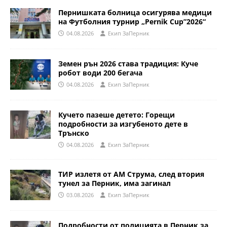
Пернишката болница осигурява медици
на Футболния турнир „Pernik Cup”2026“
04.08.2026
Eкип ЗаПерник
Земен рън 2026 става традиция: Куче
робот води 200 бегача
04.08.2026
Eкип ЗаПерник
Кучето пазеше детето: Горещи
подробности за изгубеното дете в
Трънско
04.08.2026
Eкип ЗаПерник
ТИР излетя от АМ Струма, след втория
тунел за Перник, има загинал
03.08.2026
Eкип ЗаПерник
Подробности от полицията в Перник за