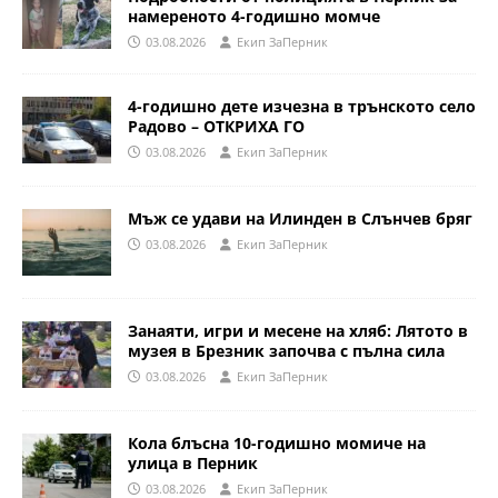
намереното 4-годишно момче
03.08.2026
Eкип ЗаПерник
4-годишно дете изчезна в трънското село
Радово – ОТКРИХА ГО
03.08.2026
Eкип ЗаПерник
Мъж се удави на Илинден в Слънчев бряг
03.08.2026
Eкип ЗаПерник
Занаяти, игри и месене на хляб: Лятото в
музея в Брезник започва с пълна сила
03.08.2026
Eкип ЗаПерник
Кола блъсна 10-годишно момиче на
улица в Перник
03.08.2026
Eкип ЗаПерник