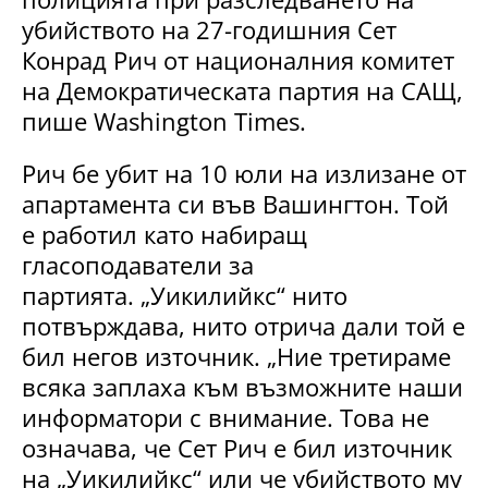
убийството на 27-годишния Сет
Конрад Рич от националния комитет
на Демократическата партия на САЩ,
пише Washington Times.
Рич бе убит на 10 юли на излизане от
апартамента си във Вашингтон. Той
е работил като набиращ
гласоподаватели за
партията. „Уикилийкс“ нито
потвърждава, нито отрича дали той е
бил негов източник. „Ние третираме
всяка заплаха към възможните наши
информатори с внимание. Това не
означава, че Сет Рич е бил източник
на „Уикилийкс“ или че убийството му