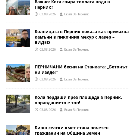
Важно: Кога спира топлата вода в
Перник?
03.08.2026
Eкип ЗаПерник
Болницата в Перник показа как премахва
камъни в пикочния мехур с лазер –
ВИДЕО
03.08.2026
Eкип ЗаПерник
ПЕРНИЧАНИ бесни на Станката: „Бетонът
ни изяде!“
03.08.2026
Eкип ЗаПерник
Кола пердаши през площада в Перник,
оправданието е топ!
03.08.2026
Eкип ЗаПерник
Бивш селски кмет стана почетен
гражданин на Община Земен