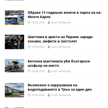
Обраха 11-годишно момче в парка на кв.
Монте Карло
03.08.2026
Eкип ЗаПерник
Шестима в ареста на Перник заради
кокаин, амфети и пистолет
03.08.2026
Eкип ЗаПерник
Бетонна мантинела уби български
шофьор на място
03.08.2026
Eкип ЗаПерник
Възможно е нарушаване на
водоподаването в Трън за един ден
03.08.2026
Eкип ЗаПерник