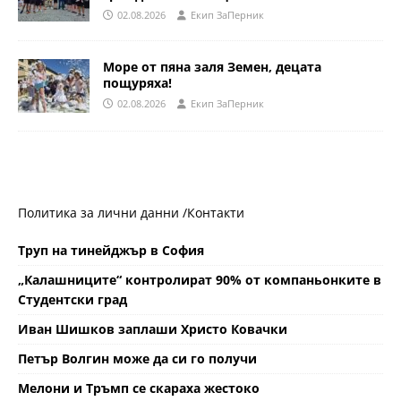
02.08.2026
Eкип ЗаПерник
Море от пяна заля Земен, децата
пощуряха!
02.08.2026
Eкип ЗаПерник
Политика за лични данни /
Контакти
Труп на тинейджър в София
„Калашниците“ контролират 90% от компаньонките в
Студентски град
Иван Шишков заплаши Христо Ковачки
Петър Волгин може да си го получи
Мелони и Тръмп се скараха жестоко