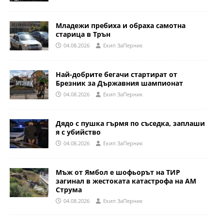
Младежи пребиха и обраха самотна
старица в Трън
04.08.2026
Eкип ЗаПерник
Най-добрите бегачи стартират от
Брезник за Държавния шампионат
04.08.2026
Eкип ЗаПерник
Дядо с пушка гърмя по съседка, заплаши
я с убийство
04.08.2026
Eкип ЗаПерник
Мъж от Ямбол е шофьорът на ТИР
загинал в жестоката катастрофа на АМ
Струма
04.08.2026
Eкип ЗаПерник