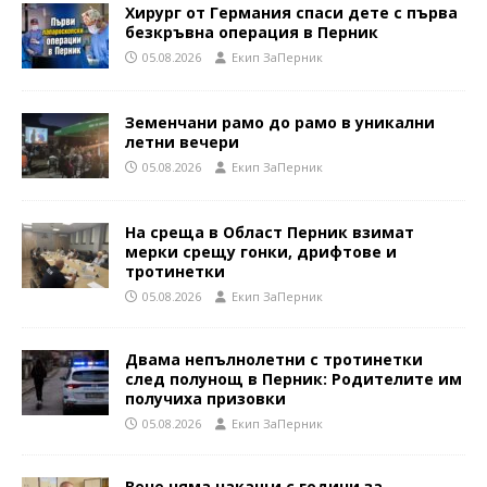
Хирург от Германия спаси дете с първа
безкръвна операция в Перник
05.08.2026
Eкип ЗаПерник
Земенчани рамо до рамо в уникални
летни вечери
05.08.2026
Eкип ЗаПерник
На среща в Област Перник взимат
мерки срещу гонки, дрифтове и
тротинетки
05.08.2026
Eкип ЗаПерник
Двама непълнолетни с тротинетки
след полунощ в Перник: Родителите им
получиха призовки
05.08.2026
Eкип ЗаПерник
Вече няма чакащи с години за