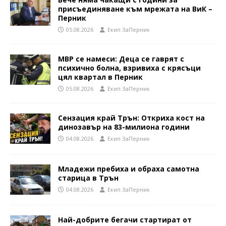
присъединяване към мрежата на ВиК –
Перник
05.08.2026
Eкип ЗаПерник
МВР се намеси: Деца се гаврят с
психично болна, взривиха с крясъци
цял квартал в Перник
05.08.2026
Eкип ЗаПерник
Сензация край Трън: Откриха кост на
динозавър на 83-милиона години
04.08.2026
Eкип ЗаПерник
Младежи пребиха и обраха самотна
старица в Трън
04.08.2026
Eкип ЗаПерник
Най-добрите бегачи стартират от