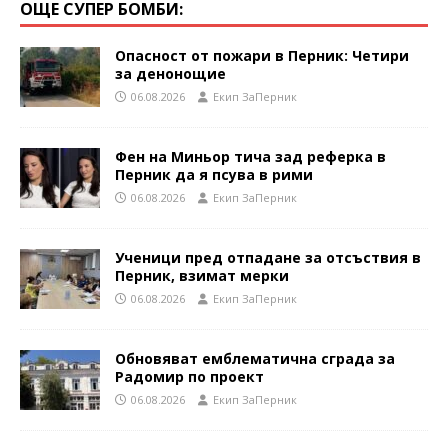
ОЩЕ СУПЕР БОМБИ:
Опасност от пожари в Перник: Четири
за денонощие
06.08.2026
Eкип ЗаПерник
Фен на Миньор тича зад реферка в
Перник да я псува в рими
06.08.2026
Eкип ЗаПерник
Ученици пред отпадане за отсъствия в
Перник, взимат мерки
06.08.2026
Eкип ЗаПерник
Обновяват емблематична сграда за
Радомир по проект
06.08.2026
Eкип ЗаПерник