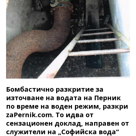
Бомбастично разкритие за
източване на водата на Перник
по време на воден режим, разкри
zaPernik.com. То идва от
сензационен доклад, направен от
служители на „Софийска вода“