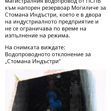
магистралния водопровод от ПСПВ
към напорен резервоар Могиличе за
Стомана Индъстри, което е в двора
на индустриалното предприятие и
не се ограничава по време на
изпълнение на режима.
На снимката виждате:
Водопроводното отклонение за
„Стомана Индъстри“