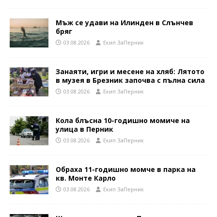
Мъж се удави на Илинден в Слънчев
бряг
03.08.2026
Eкип ЗаПерник
Занаяти, игри и месене на хляб: Лятото
в музея в Брезник започва с пълна сила
03.08.2026
Eкип ЗаПерник
Кола блъсна 10-годишно момиче на
улица в Перник
03.08.2026
Eкип ЗаПерник
Обраха 11-годишно момче в парка на
кв. Монте Карло
03.08.2026
Eкип ЗаПерник