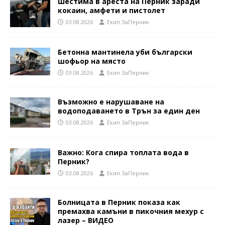
Шестима в ареста на Перник заради
кокаин, амфети и пистолет
03.08.2026
Eкип ЗаПерник
Бетонна мантинела уби български
шофьор на място
03.08.2026
Eкип ЗаПерник
Възможно е нарушаване на
водоподаването в Трън за един ден
03.08.2026
Eкип ЗаПерник
Важно: Кога спира топлата вода в
Перник?
03.08.2026
Eкип ЗаПерник
Болницата в Перник показа как
премахва камъни в пикочния мехур с
лазер – ВИДЕО