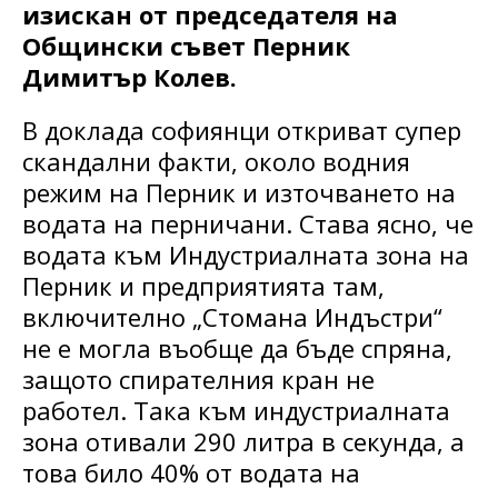
изискан от председателя на
Общински съвет Перник
Димитър Колев.
В доклада софиянци откриват супер
скандални факти, около водния
режим на Перник и източването на
водата на перничани. Става ясно, че
водата към Индустриалната зона на
Перник и предприятията там,
включително „Стомана Индъстри“
не е могла въобще да бъде спряна,
защото спирателния кран не
работел. Така към индустриалната
зона отивали 290 литра в секунда, а
това било 40% от водата на