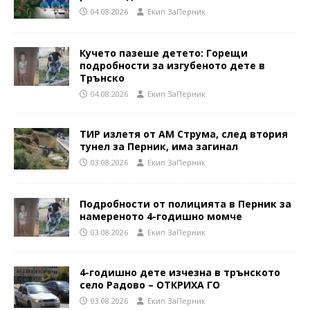
04.08.2026
Eкип ЗаПерник
Кучето пазеше детето: Горещи
подробности за изгубеното дете в
Трънско
04.08.2026
Eкип ЗаПерник
ТИР излетя от АМ Струма, след втория
тунел за Перник, има загинал
03.08.2026
Eкип ЗаПерник
Подробности от полицията в Перник за
намереното 4-годишно момче
03.08.2026
Eкип ЗаПерник
4-годишно дете изчезна в трънското
село Радово – ОТКРИХА ГО
03.08.2026
Eкип ЗаПерник