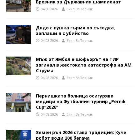
Брезник за Държавния шампионат
04.08.2026
Eкип ЗаПерник
Дядо с пушка гърмя по съседка,
заплаши я с убийство
04.08.2026
Eкип ЗаПерник
Мъж от Ямбол е шофьорът на ТИР
загинал в жестоката катастрофа на АМ
Струма
04.08.2026
Eкип ЗаПерник
Пернишката болница осигурява
медици на Футболния турнир „Pernik
Cup”2026“
04.08.2026
Eкип ЗаПерник
Земен рън 2026 става традиция: Куче
робот води 200 бегача