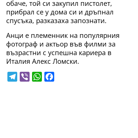
обаче, той си закупил пистолет,
прибрал се у дома си и дръпнал
спусъка, разказаха запознати.
Анци е племенник на популярния
фотограф и актьор във филми за
възрастни с успешна кариера в
Италия Алекс Ломски.
T
Vi
W
F
el
b
h
a
e
er
at
c
gr
s
e
a
A
b
m
p
o
p
o