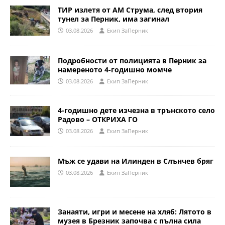
ТИР излетя от АМ Струма, след втория
тунел за Перник, има загинал
03.08.2026
Eкип ЗаПерник
Подробности от полицията в Перник за
намереното 4-годишно момче
03.08.2026
Eкип ЗаПерник
4-годишно дете изчезна в трънското село
Радово – ОТКРИХА ГО
03.08.2026
Eкип ЗаПерник
Мъж се удави на Илинден в Слънчев бряг
03.08.2026
Eкип ЗаПерник
Занаяти, игри и месене на хляб: Лятото в
музея в Брезник започва с пълна сила