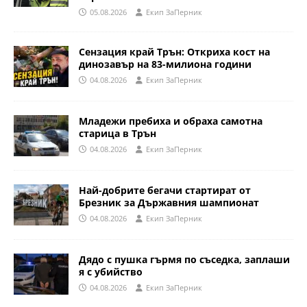
05.08.2026
Eкип ЗаПерник
Сензация край Трън: Откриха кост на
динозавър на 83-милиона години
04.08.2026
Eкип ЗаПерник
Младежи пребиха и обраха самотна
старица в Трън
04.08.2026
Eкип ЗаПерник
Най-добрите бегачи стартират от
Брезник за Държавния шампионат
04.08.2026
Eкип ЗаПерник
Дядо с пушка гърмя по съседка, заплаши
я с убийство
04.08.2026
Eкип ЗаПерник