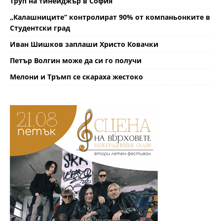
Труп на тинейджър в София
„Калашниците“ контролират 90% от компаньонките в
Студентски град
Иван Шишков заплаши Христо Ковачки
Петър Волгин може да си го получи
Мелони и Тръмп се скараха жестоко