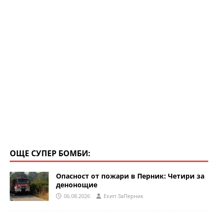
k
ОЩЕ СУПЕР БОМБИ:
Опасност от пожари в Перник: Четири за
денонощие
06.08.2026
Eкип ЗаПерник