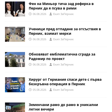
Фен на Миньор тича зад реферка в
Перник да я псува в рими
06.08.2026
Eкип ЗаПерник
Ученици пред отпадане за отсъствия в
Перник, взимат мерки
06.08.2026
Eкип ЗаПерник
Обновяват емблематична сграда за
Радомир по проект
06.08.2026
Eкип ЗаПерник
Хирург от Германия спаси дете с първа
безкръвна операция в Перник
05.08.2026
Eкип ЗаПерник
Земенчани рамо до рамо в уникални
летни вечери