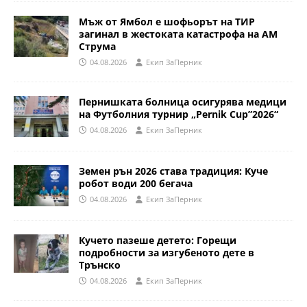
Мъж от Ямбол е шофьорът на ТИР
загинал в жестоката катастрофа на АМ
Струма
04.08.2026
Eкип ЗаПерник
Пернишката болница осигурява медици
на Футболния турнир „Pernik Cup”2026“
04.08.2026
Eкип ЗаПерник
Земен рън 2026 става традиция: Куче
робот води 200 бегача
04.08.2026
Eкип ЗаПерник
Кучето пазеше детето: Горещи
подробности за изгубеното дете в
Трънско
04.08.2026
Eкип ЗаПерник