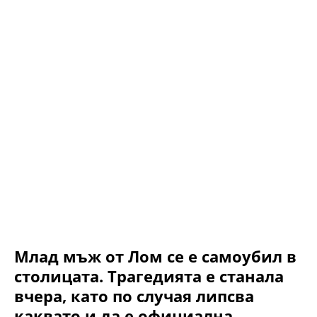
Млад мъж от Лом се е самоубил в
столицата. Трагедията е станала
вчера, като по случая липсва
каквато и да е официална