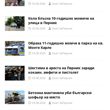
03.08.2026
Eкип ЗаПерник
Кола блъсна 10-годишно момиче на
улица в Перник
03.08.2026
Eкип ЗаПерник
Обраха 11-годишно момче в парка на кв.
Монте Карло
03.08.2026
Eкип ЗаПерник
Шестима в ареста на Перник заради
кокаин, амфети и пистолет
03.08.2026
Eкип ЗаПерник
Бетонна мантинела уби български
шофьор на място
03.08.2026
Eкип ЗаПерник