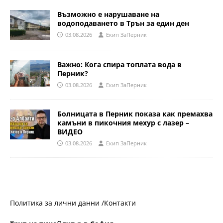
Възможно е нарушаване на
водоподаването в Трън за един ден
03.08.2026
Eкип ЗаПерник
Важно: Кога спира топлата вода в
Перник?
03.08.2026
Eкип ЗаПерник
Болницата в Перник показа как премахва
камъни в пикочния мехур с лазер –
ВИДЕО
03.08.2026
Eкип ЗаПерник
Политика за лични данни /
Контакти