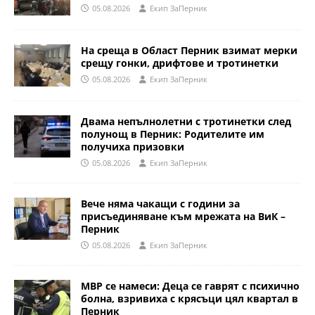
05.08.2026
Eкип ЗаПерник
На среща в Област Перник взимат мерки
срещу гонки, дрифтове и тротинетки
05.08.2026
Eкип ЗаПерник
Двама непълнолетни с тротинетки след
полунощ в Перник: Родителите им
получиха призовки
05.08.2026
Eкип ЗаПерник
Вече няма чакащи с години за
присъединяване към мрежата на ВиК –
Перник
05.08.2026
Eкип ЗаПерник
МВР се намеси: Деца се гаврят с психично
болна, взривиха с крясъци цял квартал в
Перник