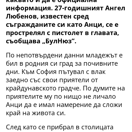
информация. 27-годишният Ангел
Любенов, известен сред
съгражданите си като Анци, се е
прострелял с пистолет в главата,
съобщава „БулНюз“.
По непотвърдени данни младежът е
бил в родния си град за почивните
дни. Към София пътувал с влак
заедно със свои приятели от
крайдунавското градче. По думите на
приятелите му по нищо не личало
Анци да е имал намерение да сложи
край на живота си.
След като се прибрал в столицата