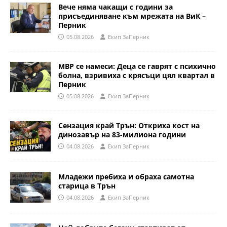
Вече няма чакащи с години за
присъединяване към мрежата на ВиК –
Перник
05.08.2026
Eкип ЗаПерник
МВР се намеси: Деца се гаврят с психично
болна, взривиха с крясъци цял квартал в
Перник
05.08.2026
Eкип ЗаПерник
Сензация край Трън: Откриха кост на
динозавър на 83-милиона години
04.08.2026
Eкип ЗаПерник
Младежи пребиха и обраха самотна
старица в Трън
04.08.2026
Eкип ЗаПерник