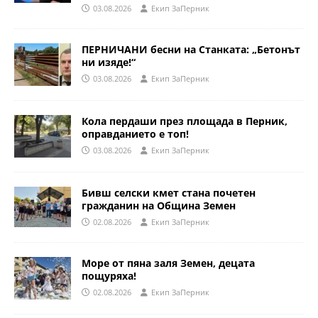
03.08.2026
Eкип ЗаПерник
ПЕРНИЧАНИ бесни на Станката: „Бетонът
ни изяде!“
03.08.2026
Eкип ЗаПерник
Кола пердаши през площада в Перник,
оправданието е топ!
03.08.2026
Eкип ЗаПерник
Бивш селски кмет стана почетен
гражданин на Община Земен
02.08.2026
Eкип ЗаПерник
Море от пяна заля Земен, децата
пощуряха!
02.08.2026
Eкип ЗаПерник