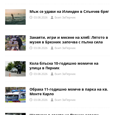
Мъж се удави на Илинден в Слънчев бряг
03.08.2026
Eкип ЗаПерник
Занаяти, игри и месене на хляб: Лятото в
музея в Брезник започва с пълна сила
03.08.2026
Eкип ЗаПерник
Кола блъсна 10-годишно момиче на
улица в Перник
03.08.2026
Eкип ЗаПерник
Обраха 11-годишно момче в парка на кв.
Монте Карло
03.08.2026
Eкип ЗаПерник