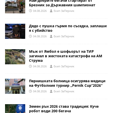
Най-добрите бегачи стартират от
Брезник за Държавния шампионат
04.08.2026
Eкип ЗаПерник
Дядо с пушка гърмя по съседка, заплаши
я с убийство
04.08.2026
Eкип ЗаПерник
Мъж от Ямбол е шофьорът на ТИР
загинал в жестоката катастрофа на АМ
Струма
04.08.2026
Eкип ЗаПерник
Пернишката болница осигурява медици
на Футболния турнир „Pernik Cup”2026“
04.08.2026
Eкип ЗаПерник
Земен рън 2026 става традиция: Куче
робот води 200 бегача