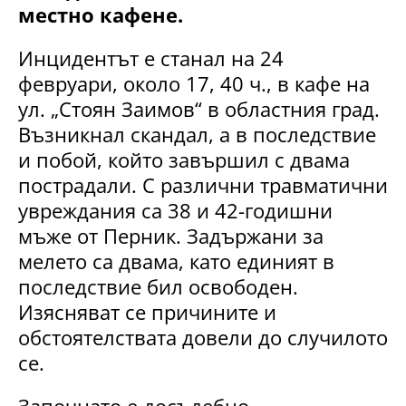
местно кафене.
Инцидентът е станал на 24
февруари, около 17, 40 ч., в кафе на
ул. „Стоян Заимов“ в областния град.
Възникнал скандал, а в последствие
и побой, който завършил с двама
пострадали. С различни травматични
увреждания са 38 и 42-годишни
мъже от Перник. Задържани за
мелето са двама, като единият в
последствие бил освободен.
Изясняват се причините и
обстоятелствата довели до случилото
се.
Започнато е досъдебно