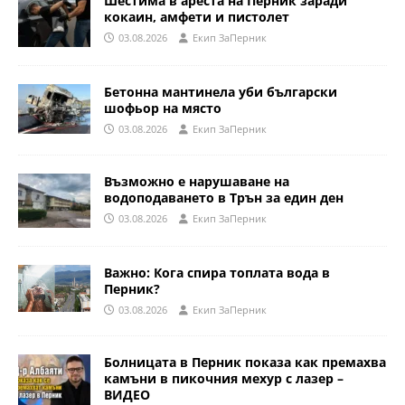
Шестима в ареста на Перник заради
кокаин, амфети и пистолет
03.08.2026
Eкип ЗаПерник
Бетонна мантинела уби български
шофьор на място
03.08.2026
Eкип ЗаПерник
Възможно е нарушаване на
водоподаването в Трън за един ден
03.08.2026
Eкип ЗаПерник
Важно: Кога спира топлата вода в
Перник?
03.08.2026
Eкип ЗаПерник
Болницата в Перник показа как премахва
камъни в пикочния мехур с лазер –
ВИДЕО