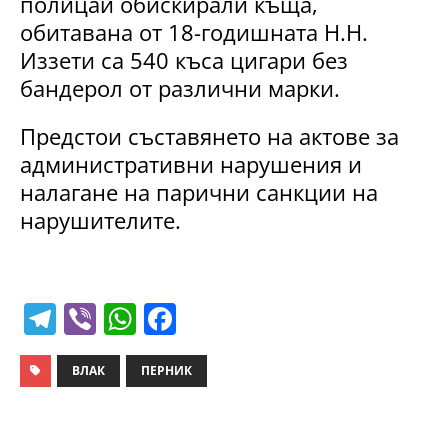
полицаи обискирали къща,
обитавана от 18-годишната Н.Н.
Иззети са 540 къса цигари без
бандерол от различни марки.
Предстои съставянето на актове за
административни нарушения и
налагане на парични санкции на
нарушителите.
T
Vi
W
F
el
b
h
a
e
er
at
c
ВЛАК
ПЕРНИК
gr
s
e
a
A
b