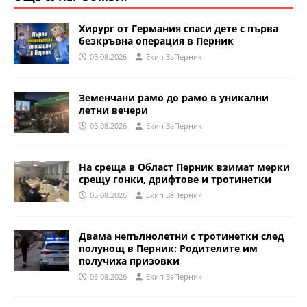
Хирург от Германия спаси дете с първа
безкръвна операция в Перник
05.08.2026
Eкип ЗаПерник
Земенчани рамо до рамо в уникални
летни вечери
05.08.2026
Eкип ЗаПерник
На среща в Област Перник взимат мерки
срещу гонки, дрифтове и тротинетки
05.08.2026
Eкип ЗаПерник
Двама непълнолетни с тротинетки след
полунощ в Перник: Родителите им
получиха призовки
05.08.2026
Eкип ЗаПерник