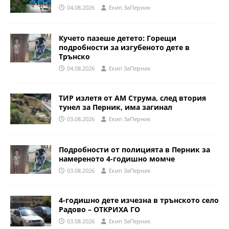
04.08.2026
Eкип ЗаПерник
Кучето пазеше детето: Горещи
подробности за изгубеното дете в
Трънско
04.08.2026
Eкип ЗаПерник
ТИР излетя от АМ Струма, след втория
тунел за Перник, има загинал
03.08.2026
Eкип ЗаПерник
Подробности от полицията в Перник за
намереното 4-годишно момче
03.08.2026
Eкип ЗаПерник
4-годишно дете изчезна в трънското село
Радово – ОТКРИХА ГО
03.08.2026
Eкип ЗаПерник