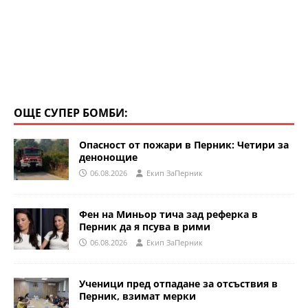
ОЩЕ СУПЕР БОМБИ:
Опасност от пожари в Перник: Четири за
денонощие
06.08.2026
Eкип ЗаПерник
Фен на Миньор тича зад реферка в
Перник да я псува в рими
06.08.2026
Eкип ЗаПерник
Ученици пред отпадане за отсъствия в
Перник, взимат мерки