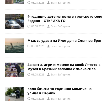
03.08.2026
Eкип ЗаПерник
4-годишно дете изчезна в трънското село
Радово – ОТКРИХА ГО
03.08.2026
Eкип ЗаПерник
Мъж се удави на Илинден в Слънчев бряг
03.08.2026
Eкип ЗаПерник
Занаяти, игри и месене на хляб: Лятото в
музея в Брезник започва с пълна сила
03.08.2026
Eкип ЗаПерник
Кола блъсна 10-годишно момиче на
улица в Перник
03.08.2026
Eкип ЗаПерник