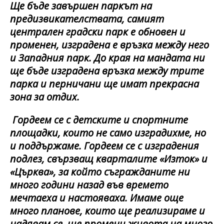
Ще бъде завършен паркът на
предизвикателствата, самият
централен градски парк е обновен и
променен, изградена е връзка между него
и Западния парк. До края на мандата ни
ще бъде изградена връзка между трите
парка и перничани ще имат прекрасна
зона за отдих.
Гордеем се с детските и спортните
площадки, които не само изградихме, но
и поддържаме. Гордеем се с изградения
подлез, свързващ кварталите «Изток» и
«Църква», за който съгражданите ни
много години назад във времето
мечтаеха и настояваха. Имаме още
много планове, които ще реализираме и
надявам се, ще промени живота на много