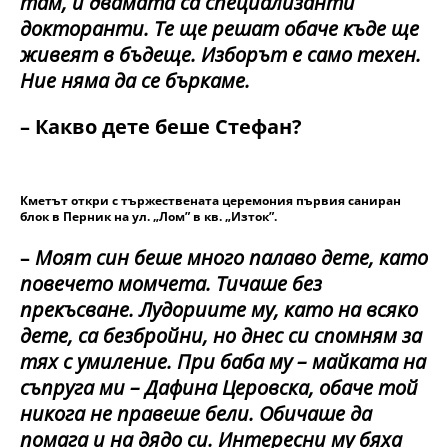
там, и двамата са специализанти
докторанти. Те ще решат обаче къде ще
живеят в бъдеще. Изборът е само техен.
Ние няма да се бъркаме.
– Какво дете беше Стефан?
Кметът откри с тържествената церемония първия саниран
блок в Перник на ул. „Лом” в кв. „Изток”.
–
Моят син беше много палаво дете, като
повечето момчета. Тичаше без
прекъсване. Лудориите му, като на всяко
дете, са безбройни, но днес си спомням за
тях с умиление. При баба му – майката на
съпруга ми – Дафина Церовска, обаче той
никога не правеше бели. Обичаше да
помага и на дядо си. Интересни му бяха