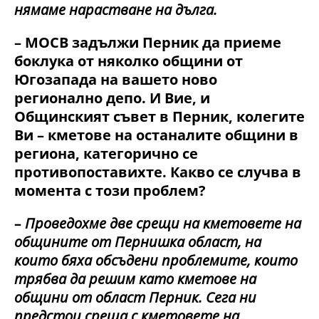
нямаме нарастване на дълга.
– МОСВ задължи Перник да приеме
боклука от няколко общини от
Югозапада на вашето ново
регионално депо. И Вие, и
Общинският съвет в Перник, колегите
Ви – кметове на останалите общини в
региона, категорично се
противопоставихте. Какво се случва в
момента с този проблем?
–
Проведохме две срещи на кметовете на
общините от Пернишка област, на
които бяха обсъдени проблемите, които
трябва да решим като кметове на
общини от област Перник. Сега ни
предстои среща с кметовете на