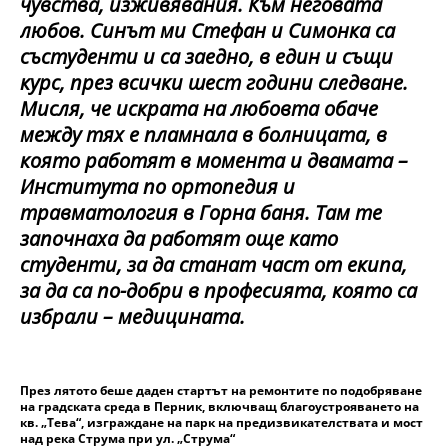
чувства, изживявания. Към неговата
любов. Синът ми Стефан и Симонка са
състуденти и са заедно, в един и същи
курс, през всички шест години следване.
Мисля, че искрата на любовта обаче
между тях е пламнала в болницата, в
която работят в момента и двамата –
Института по ортопедия и
травматология в Горна баня. Там те
започнаха да работят още като
студенти, за да станат част от екипа,
за да са по-добри в професията, която са
избрали – медицината.
През лятото беше даден стартът на ремонтите по подобряване
на градската среда в Перник, включващ благоустрояването на
кв. „Тева“, изграждане на парк на предизвикателствата и мост
над река Струма при ул. „Струма“