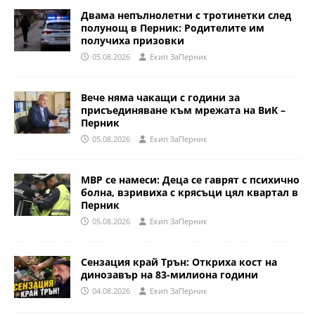
Двама непълнолетни с тротинетки след
полунощ в Перник: Родителите им
получиха призовки
05.08.2026
Eкип ЗаПерник
Вече няма чакащи с години за
присъединяване към мрежата на ВиК –
Перник
05.08.2026
Eкип ЗаПерник
МВР се намеси: Деца се гаврят с психично
болна, взривиха с крясъци цял квартал в
Перник
05.08.2026
Eкип ЗаПерник
Сензация край Трън: Откриха кост на
динозавър на 83-милиона години
04.08.2026
Eкип ЗаПерник