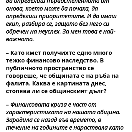
да определиш първостепенното от
онова, което може да почака, да
определиш приоритетите. И да имаш
екип, разбира се, защото без него си
обречен на неуспех. За мен това е най-
важното.
– Като кмет получихте едно много
тежко финансово наследство. В
публичното пространство се
говореше, че общината е на ръба на
фалита. Каква е картината днес,
стопява ли се общинският дълг?
–
Финансовата криза е част от
характеристиката на нашата община.
Зародила се назад във времето, в
течение на годините е нараствала като