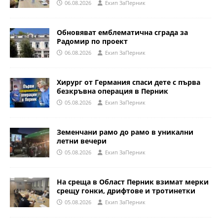
06.08.2026
Eкип ЗаПерник
Обновяват емблематична сграда за
Радомир по проект
06.08.2026
Eкип ЗаПерник
Хирург от Германия спаси дете с първа
безкръвна операция в Перник
05.08.2026
Eкип ЗаПерник
Земенчани рамо до рамо в уникални
летни вечери
05.08.2026
Eкип ЗаПерник
На среща в Област Перник взимат мерки
срещу гонки, дрифтове и тротинетки
05.08.2026
Eкип ЗаПерник