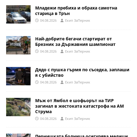
Младежи пребиха и обраха самотна
старица в Трън
04.08.2026
Eкип ЗаПерник
Най-добрите бегачи стартират от
Брезник за Държавния шампионат
04.08.2026
Eкип ЗаПерник
Дядо с пушка гърмя по съседка, заплаши
я с убийство
04.08.2026
Eкип ЗаПерник
Мъж от Ямбол е шофьорът на ТИР
загинал в жестоката катастрофа на АМ
Струма
04.08.2026
Eкип ЗаПерник
Пернишката болница осигурява медици