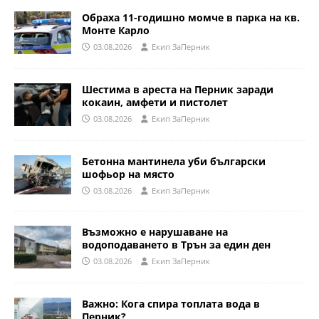
Обраха 11-годишно момче в парка на кв.
Монте Карло
03.08.2026
Eкип ЗаПерник
Шестима в ареста на Перник заради
кокаин, амфети и пистолет
03.08.2026
Eкип ЗаПерник
Бетонна мантинела уби български
шофьор на място
03.08.2026
Eкип ЗаПерник
Възможно е нарушаване на
водоподаването в Трън за един ден
03.08.2026
Eкип ЗаПерник
Важно: Кога спира топлата вода в
Перник?