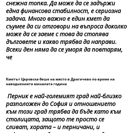
снежна топка. Да може да се задържи
една финансова стабилност, е сериозна
задача. Много важно е един кмет да
съумее да си отговори на въпроса доколко
може да се заеме с това да стопява
дълговете и какво трябва да направи.
Всеки ден няма да се уморя да повтарям,
че
Кметът Церовска беше на място в Драгичево по време на
наводненията миналата година
Перник е най-големият град най-близко
разположен до София и отношението
към този град трябва да бъде като към
столицата, защото те просто се
сливат,
хората – и перничани, и