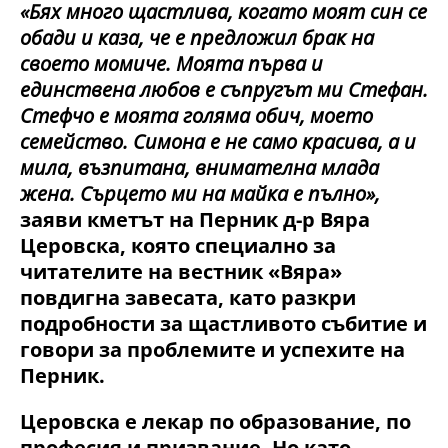
«Бях много щастлива, когато моят син се
обади и каза, че е предложил брак на
своето момиче. Моята първа и
единствена любов е съпругът ми Стефан.
Стефчо е моята голяма обич, моето
семейство. Симона е не само красива, а и
мила, възпитана, внимателна млада
жена. Сърцето ми на майка е пълно»,
заяви кметът на Перник д-р Вяра
Церовска, която специално за
читателите на вестник «Вяра»
повдигна завесата, като разкри
подробности за щастливото събитие и
говори за проблемите и успехите на
Перник.
Церовска е лекар по образование, по
професия и призвание. Но като