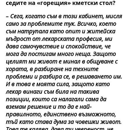
седите на «горещия» кметски стол?
–
Сега, когато съм в този кабинет, мисля
само за проблемите тук. Всичко, което
съм натрупала като опит и житейска
мъдрост от лекарската професия, ми
дава самочувствие и спокойствие, че
мога да постигам много неща. Защото
целият ми живот е минал в общуване с
хората, в разбиране на техните
проблеми и разбира се, в решаването им.
И в това е моята сила, защото като
лекар винаги съм била на такива
позиции, които са налагали сама да
вземам решение и то да е най-
правилното, единствено възможното,
тъй като става дума за човешки живот.
Това те калява, дава ти увереност, че