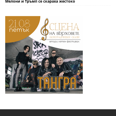
Мелони и Тръмп се скараха жестоко