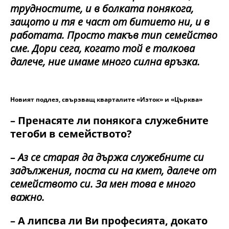
трудностите, и в болката понякога,
защото и тя е част от битието ни, и в
работата. Просто такъв тип семейство
сме. Дори сега, когато той е толкова
далече, ние имаме много силна връзка.
Новият подлез, свързващ кварталите «Изток» и «Църква»
– Пренасяте ли понякога служебните
тегоби в семейството?
–
Аз се старая да държа служебните си
задължения, поста си на кмет, далече от
семейството си. За мен това е много
важно.
– А липсва ли Ви професията, докато