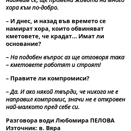
хора към по-добро.
– И днес, и назад във времето се
намират хора, които обвиняват
кметовете, че крадат… Имат ли
основание?
– На подобен въпрос аз ще отговоря така
– кметовете работят и строят!
– Правите ли компромиси?
– Да. И ако някой твърди, че никога не е
направил компромис, значи не е откровен
най-малкото пред себе си.
Разговора води Любомира ПЕЛОВА
Източник: в. Вяра