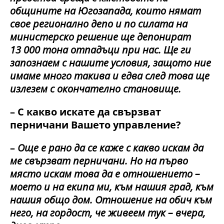
общините на Югозапада, които нямат
свое регионално депо и по силата на
министерско решение ще депонират
13 000 тона отпадъци при нас. Ще ги
запознаем с нашите условия, защото ние
имаме много такива и едва след това ще
излезем с окончателно становище.
– С какво искате да свързват
перничани Вашето управление?
–
Още е рано да се каже с какво искам да
ме свързват перничани. Но на първо
място искам това да е отношението –
моето и на екипа ми, към нашия град, към
нашия общо дом. Отношение на обич към
него, на гордост, че живеем тук – вчера,