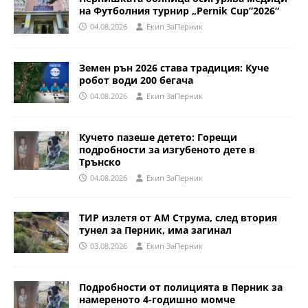
на Футболния турнир „Pernik Cup”2026“
04.08.2026
Eкип ЗаПерник
Земен рън 2026 става традиция: Куче
робот води 200 бегача
04.08.2026
Eкип ЗаПерник
Кучето пазеше детето: Горещи
подробности за изгубеното дете в
Трънско
04.08.2026
Eкип ЗаПерник
ТИР излетя от АМ Струма, след втория
тунел за Перник, има загинал
03.08.2026
Eкип ЗаПерник
Подробности от полицията в Перник за
намереното 4-годишно момче