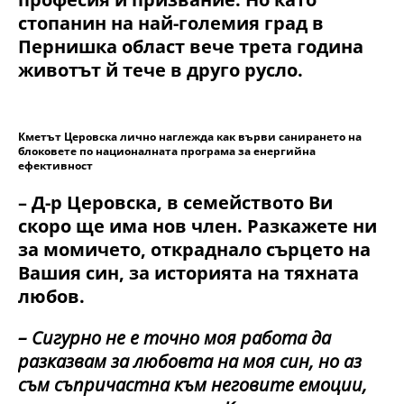
стопанин на най-големия град в
Пернишка област вече трета година
животът й тече в друго русло.
Кметът Церовска лично наглежда как върви санирането на
блоковете по националната програма за енергийна
ефективност
– Д-р Церовска, в семейството Ви
скоро ще има нов член. Разкажете ни
за момичето, откраднало сърцето на
Вашия син, за историята на тяхната
любов.
– Сигурно не е точно моя работа да
разказвам за любовта на моя син, но аз
съм съпричастна към неговите емоции,