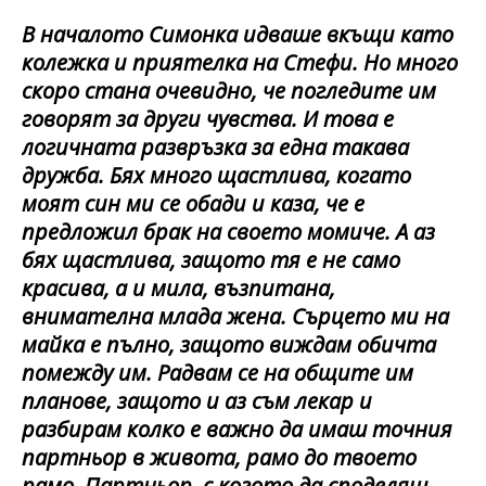
В началото Симонка идваше вкъщи като
колежка и приятелка на Стефи. Но много
скоро стана очевидно, че погледите им
говорят за други чувства. И това е
логичната развръзка за една такава
дружба. Бях много щастлива, когато
моят син ми се обади и каза, че е
предложил брак на своето момиче. А аз
бях щастлива, защото тя е не само
красива, а и мила, възпитана,
внимателна млада жена. Сърцето ми на
майка е пълно, защото виждам обичта
помежду им. Радвам се на общите им
планове, защото и аз съм лекар и
разбирам колко е важно да имаш точния
партньор в живота, рамо до твоето
рамо. Партньор, с когото да споделяш