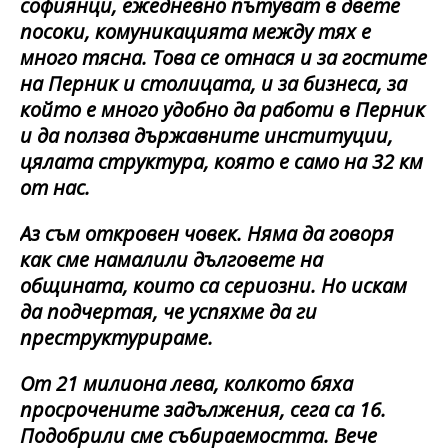
софиянци, ежедневно пътуват в двете
посоки, комуникацията между тях е
много тясна. Това се отнася и за гостите
на Перник и столицата, и за бизнеса, за
който е много удобно да работи в Перник
и да ползва държавните институции,
цялата структура, която е само на 32 км
от нас.
Аз съм откровен човек. Няма да говоря
как сме намалили дълговете на
общината, които са сериозни. Но искам
да подчертая, че успяхме да ги
преструктурираме.
От 21 милиона лева, колкото бяха
просрочените задължения, сега са 16.
Подобрили сме събираемостта. Вече