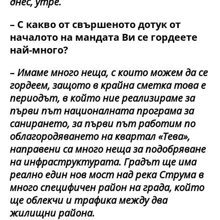
днес, утре.
– С какво от свършеното дотук от
началото на мандата Ви се гордеете
най-много?
–
Имаме много неща, с които можем да се
гордеем, защото в крайна сметка това е
периодът, в който ние реализираме за
първи път националната програма за
санирането, за първи път работим по
облагородяването на квартал «Тева»,
направени са много неща за подобряване
на инфраструктурата. Градът ще има
реално един нов мост над река Струма в
много специфичен район на града, който
ще облекчи и трафика между два
жилищни района.