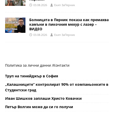
03.08.2026
Eкип ЗаПерник
Болницата в Перник показа как премахва
камъни в пикочния мехур с лазер –
ВИДЕО
03.08.2026
Eкип ЗаПерник
Политика за лични данни /
Контакти
Труп на тинейджър в София
„Калашниците“ контролират 90% от компаньонките в
Студентски град
Иван Шишков заплаши Христо Ковачки
Петър Волгин може да си го получи