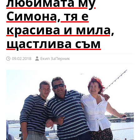
любимата му
Симона, тя е
красива и мила,
щастлива съм
09.02.2018
Eкип ЗаПерник