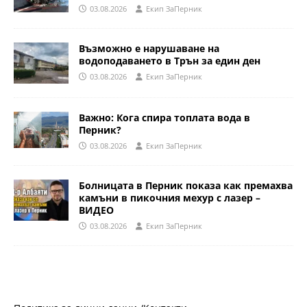
03.08.2026
Eкип ЗаПерник
Възможно е нарушаване на
водоподаването в Трън за един ден
03.08.2026
Eкип ЗаПерник
Важно: Кога спира топлата вода в
Перник?
03.08.2026
Eкип ЗаПерник
Болницата в Перник показа как премахва
камъни в пикочния мехур с лазер –
ВИДЕО
03.08.2026
Eкип ЗаПерник