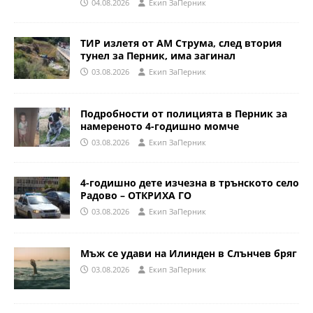
04.08.2026
Eкип ЗаПерник
ТИР излетя от АМ Струма, след втория
тунел за Перник, има загинал
03.08.2026
Eкип ЗаПерник
Подробности от полицията в Перник за
намереното 4-годишно момче
03.08.2026
Eкип ЗаПерник
4-годишно дете изчезна в трънското село
Радово – ОТКРИХА ГО
03.08.2026
Eкип ЗаПерник
Мъж се удави на Илинден в Слънчев бряг
03.08.2026
Eкип ЗаПерник