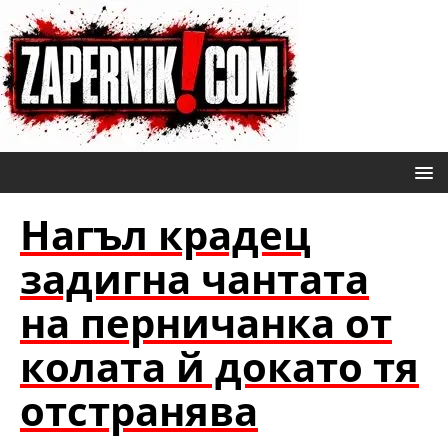
Нагъл крадец
задигна чантата
на перничанка от
колата й докато тя
отстранява