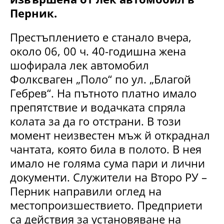
Перник.
Престъплението е станало вчера,
около 06, 00 ч. 40-годишна жена
шофирала лек автомобил
Фолксваген „Поло“ по ул. „Благой
Гебрев“. На пътното платно имало
препятствие и водачката спряла
колата за да го отстрани. В този
момент неизвестен мъж й откраднал
чантата, която била в полото. В нея
имало не голяма сума пари и лични
документи. Служители на Второ РУ –
Перник направили оглед на
местопроизшествието. Предприети
са действия за установяване на