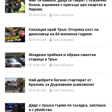
МВР се намеси: Деца се гаврят с психично
болна, взривиха с крясъци цял квартал в
Перник
05.08.2026
Eкип ЗаПерник
Сензация край Трън: Откриха кост на
динозавър на 83-милиона години
04.08.2026
Eкип ЗаПерник
Младежи пребиха и обраха самотна
старица в Трън
04.08.2026
Eкип ЗаПерник
Най-добрите бегачи стартират от
Брезник за Държавния шампионат
04.08.2026
Eкип ЗаПерник
Дядо с пушка гърмя по съседка, заплаши
я с убийство