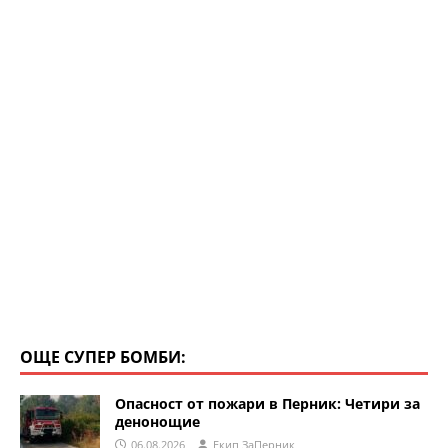
k
ОЩЕ СУПЕР БОМБИ:
Опасност от пожари в Перник: Четири за
денонощие
06.08.2026
Eкип ЗаПерник