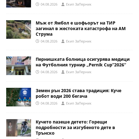
04.08.2026
Eкип ЗаПерник
Мъж от Ямбол е шофьорът на ТИР
загинал в жестоката катастрофа на АМ
Струма
04.08.2026
Eкип ЗаПерник
Пернишката болница осигурява медици
на Футболния турнир „Pernik Cup”2026“
04.08.2026
Eкип ЗаПерник
Земен рън 2026 става традиция: Куче
робот води 200 бегача
04.08.2026
Eкип ЗаПерник
Кучето пазеше детето: Горещи
подробности за изгубеното дете в
Трънско