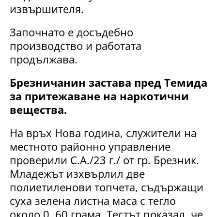
извършителя.
Започнато е досъдебно
производство и работата
продължава.
Брезничанин застава пред Темида
за притежаване на наркотични
вещества.
На връх Нова година, служители на
местното районно управление
проверили С.А./23 г./ от гр. Брезник.
Младежът изхвърлил две
полиетиленови топчета, съдържащи
суха зелена листна маса с тегло
около 0, 60 грама. Тестът показал, че