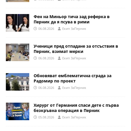
Фен на Миньор тича зад реферка в
Перник да я псува в рими
06.08.2026
Eкип ЗаПерник
Ученици пред отпадане за отсъствия в
Перник, взимат мерки
06.08.2026
Eкип ЗаПерник
Обновяват емблематична сграда за
Радомир по проект
06.08.2026
Eкип ЗаПерник
Хирург от Германия спаси дете с първа
безкръвна операция в Перник
05.08.2026
Eкип ЗаПерник