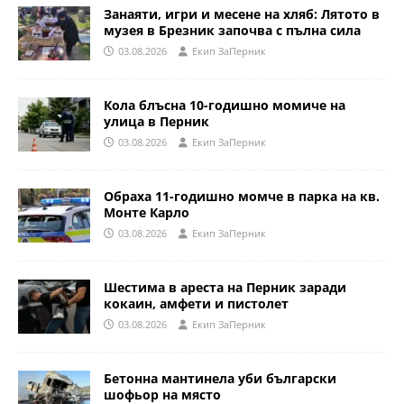
Занаяти, игри и месене на хляб: Лятото в
музея в Брезник започва с пълна сила
03.08.2026
Eкип ЗаПерник
Кола блъсна 10-годишно момиче на
улица в Перник
03.08.2026
Eкип ЗаПерник
Обраха 11-годишно момче в парка на кв.
Монте Карло
03.08.2026
Eкип ЗаПерник
Шестима в ареста на Перник заради
кокаин, амфети и пистолет
03.08.2026
Eкип ЗаПерник
Бетонна мантинела уби български
шофьор на място