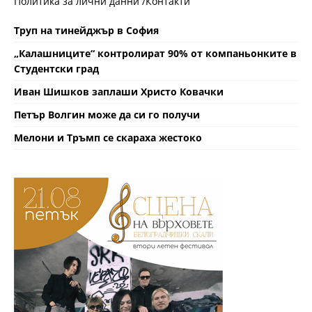
Политика за лични данни /
Контакти
Труп на тинейджър в София
„Калашниците“ контролират 90% от компаньонките в
Студентски град
Иван Шишков заплаши Христо Ковачки
Петър Волгин може да си го получи
Мелони и Тръмп се скараха жестоко