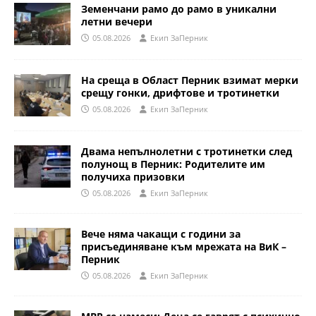
Земенчани рамо до рамо в уникални
летни вечери
05.08.2026
Eкип ЗаПерник
На среща в Област Перник взимат мерки
срещу гонки, дрифтове и тротинетки
05.08.2026
Eкип ЗаПерник
Двама непълнолетни с тротинетки след
полунощ в Перник: Родителите им
получиха призовки
05.08.2026
Eкип ЗаПерник
Вече няма чакащи с години за
присъединяване към мрежата на ВиК –
Перник
05.08.2026
Eкип ЗаПерник