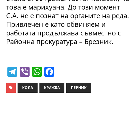
това е марихуана. До този момент
С.А. не е познат на органите на реда.
Привлечен е като обвиняем и
работата продължава съвместно с
Районна прокуратура – Брезник.
T
Vi
W
F
el
b
h
a
e
er
at
c
КОЛА
КРАЖБА
ПЕРНИК
gr
s
e
a
A
b
m
p
o
p
o