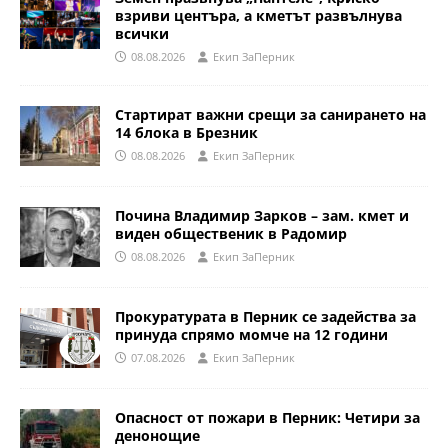
взриви центъра, а кметът развълнува
всички
08.08.2026
Eкип ЗаПерник
Стартират важни срещи за санирането на
14 блока в Брезник
08.08.2026
Eкип ЗаПерник
Почина Владимир Зарков – зам. кмет и
виден общественик в Радомир
08.08.2026
Eкип ЗаПерник
Прокуратурата в Перник се задейства за
принуда спрямо момче на 12 години
07.08.2026
Eкип ЗаПерник
Опасност от пожари в Перник: Четири за
денонощие