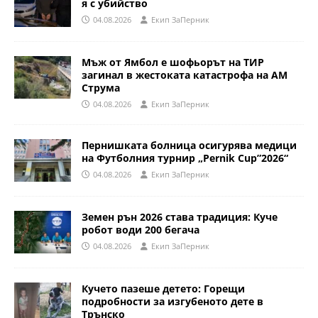
я с убийство
04.08.2026
Eкип ЗаПерник
Мъж от Ямбол е шофьорът на ТИР
загинал в жестоката катастрофа на АМ
Струма
04.08.2026
Eкип ЗаПерник
Пернишката болница осигурява медици
на Футболния турнир „Pernik Cup”2026“
04.08.2026
Eкип ЗаПерник
Земен рън 2026 става традиция: Куче
робот води 200 бегача
04.08.2026
Eкип ЗаПерник
Кучето пазеше детето: Горещи
подробности за изгубеното дете в
Трънско