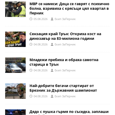
МВР се намеси: Деца се гаврят с психично
болна, взривиха с крясъци цял квартал в
Перник
05.08.2026
Eкип ЗаПерник
Сензация край Трън: Откриха кост на
динозавър на 83-милиона години
04.08.2026
Eкип ЗаПерник
Младежи пребиха и обраха самотна
старица в Трън
04.08.2026
Eкип ЗаПерник
Най-добрите бегачи стартират от
Брезник за Държавния шампионат
04.08.2026
Eкип ЗаПерник
Дядо с пушка гърмя по съседка, заплаши