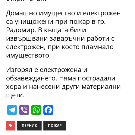
Домашно имущество и електрожен
са унищожени при пожар в гр.
Радомир. В къщата били
извършвани заваръчни работи с
електрожен, при което пламнало
имуществото.
Изгорял е електрожена и
обзавеждането. Няма пострадали
хора и нанесени други материални
щети.
T
Vi
W
F
el
b
h
a
e
er
at
c
ПЕРНИК
ПОЖАР