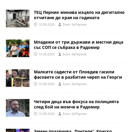
ТЕЦ Перник минава изцяло на дигитално
отчитане до края на годината
10.08.2026
Eкип ЗаПерник
Младежи от три държави и местни деца
със СОП се събраха в Радомир
10.08.2026
Eкип ЗаПерник
Малките садисти от Пловдив гасили
фасовете си в разбития череп на Георги
10.08.2026
Eкип ЗаПерник
Четири деца във фокуса на полицията
след бой на момче в Радомир
10.08.2026
Eкип ЗаПерник
Земен празвнува „Пантеле“, Криско