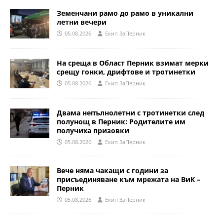
Земенчани рамо до рамо в уникални
летни вечери
05.08.2026
Eкип ЗаПерник
На среща в Област Перник взимат мерки
срещу гонки, дрифтове и тротинетки
05.08.2026
Eкип ЗаПерник
Двама непълнолетни с тротинетки след
полунощ в Перник: Родителите им
получиха призовки
05.08.2026
Eкип ЗаПерник
Вече няма чакащи с години за
присъединяване към мрежата на ВиК –
Перник
05.08.2026
Eкип ЗаПерник