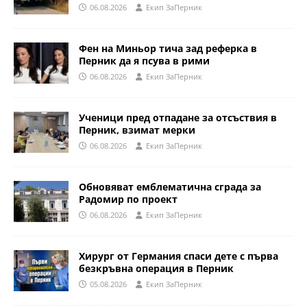
06.08.2026
Eкип ЗаПерник
Фен на Миньор тича зад реферка в
Перник да я псува в рими
06.08.2026
Eкип ЗаПерник
Ученици пред отпадане за отсъствия в
Перник, взимат мерки
06.08.2026
Eкип ЗаПерник
Обновяват емблематична сграда за
Радомир по проект
06.08.2026
Eкип ЗаПерник
Хирург от Германия спаси дете с първа
безкръвна операция в Перник
05.08.2026
Eкип ЗаПерник