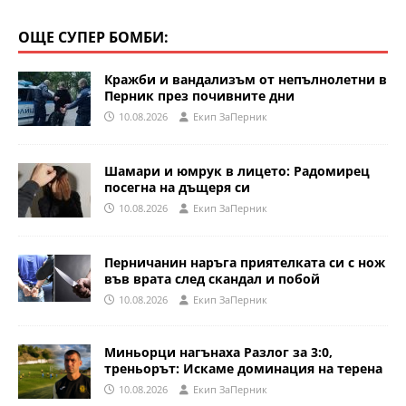
ОЩЕ СУПЕР БОМБИ:
Кражби и вандализъм от непълнолетни в
Перник през почивните дни
10.08.2026
Eкип ЗаПерник
Шамари и юмрук в лицето: Радомирец
посегна на дъщеря си
10.08.2026
Eкип ЗаПерник
Перничанин наръга приятелката си с нож
във врата след скандал и побой
10.08.2026
Eкип ЗаПерник
Миньорци нагънаха Разлог за 3:0,
треньорът: Искаме доминация на терена
10.08.2026
Eкип ЗаПерник