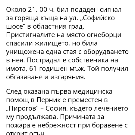
Около 21, 00 ч. бил подаден сигнал
за горяща къща на ул. „Софийско
шосе“ в областния град.
Пристигналите на място огнеборци
спасили жилището, но била
унищожена една стая с оборудването
в нея. Пострадал е собственика на
имота, 61-годишен мъж. Той получил
обгазяване и изгаряния.
След оказана първа медицинска
помощ в Перник е преместен в
„Пирогов“ – София, където лечението
му продължава. Причината за
пожара е небрежност при боравене с
открит огън.