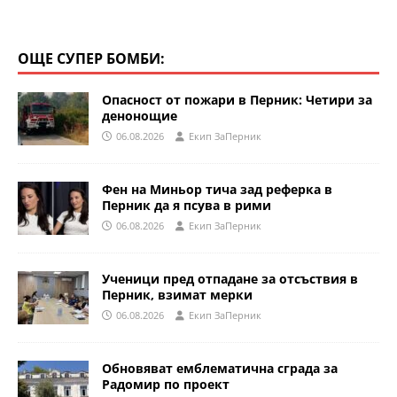
ОЩЕ СУПЕР БОМБИ:
Опасност от пожари в Перник: Четири за
денонощие
06.08.2026
Eкип ЗаПерник
Фен на Миньор тича зад реферка в
Перник да я псува в рими
06.08.2026
Eкип ЗаПерник
Ученици пред отпадане за отсъствия в
Перник, взимат мерки
06.08.2026
Eкип ЗаПерник
Обновяват емблематична сграда за
Радомир по проект