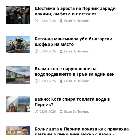
Шестима в ареста на Перник заради
кокаин, амфети и пистолет
03.08.2026
Eкип ЗаПерник
Бетонна мантинела уби български
шофьор на място
03.08.2026
Eкип ЗаПерник
Възможно е нарушаване на
водоподаването в Трън за един ден
03.08.2026
Eкип ЗаПерник
Важно: Кога спира топлата вода в
Перник?
03.08.2026
Eкип ЗаПерник
Болницата в Перник показа как премахва
камъни в пикочния мехур с лазер –