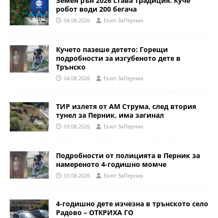
Земен рън 2026 става традиция: Куче
робот води 200 бегача
04.08.2026
Eкип ЗаПерник
Кучето пазеше детето: Горещи
подробности за изгубеното дете в
Трънско
04.08.2026
Eкип ЗаПерник
ТИР излетя от АМ Струма, след втория
тунел за Перник, има загинал
03.08.2026
Eкип ЗаПерник
Подробности от полицията в Перник за
намереното 4-годишно момче
03.08.2026
Eкип ЗаПерник
4-годишно дете изчезна в трънското село
Радово – ОТКРИХА ГО