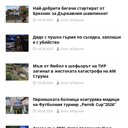
Най-добрите бегачи стартират от
Брезник за Държавния шампионат
04.08.2026
Eкип ЗаПерник
Дядо с пушка гърмя по съседка, заплаши
я с убийство
04.08.2026
Eкип ЗаПерник
Мъж от Ямбол е шофьорът на ТИР
загинал в жестоката катастрофа на АМ
Струма
04.08.2026
Eкип ЗаПерник
Пернишката болница осигурява медици
на Футболния турнир „Pernik Cup”2026“
04.08.2026
Eкип ЗаПерник