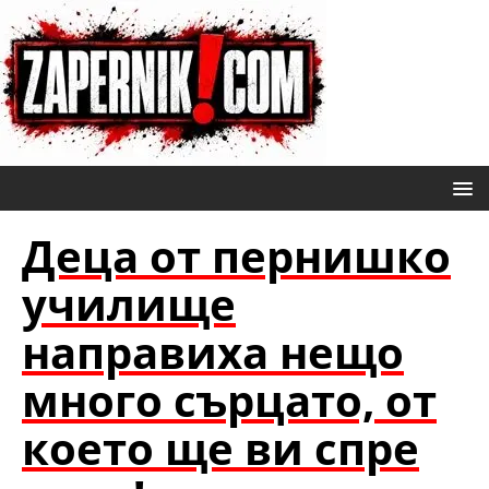
Деца от пернишко
училище
направиха нещо
много сърцато, от
което ще ви спре