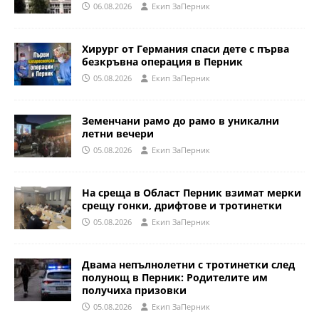
06.08.2026
Eкип ЗаПерник
Хирург от Германия спаси дете с първа
безкръвна операция в Перник
05.08.2026
Eкип ЗаПерник
Земенчани рамо до рамо в уникални
летни вечери
05.08.2026
Eкип ЗаПерник
На среща в Област Перник взимат мерки
срещу гонки, дрифтове и тротинетки
05.08.2026
Eкип ЗаПерник
Двама непълнолетни с тротинетки след
полунощ в Перник: Родителите им
получиха призовки
05.08.2026
Eкип ЗаПерник