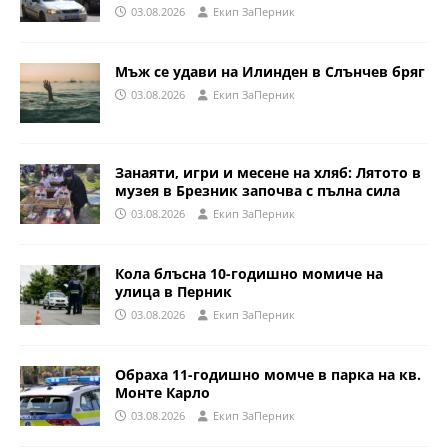
03.08.2026
Eкип ЗаПерник
Мъж се удави на Илинден в Слънчев бряг
03.08.2026
Eкип ЗаПерник
Занаяти, игри и месене на хляб: Лятото в
музея в Брезник започва с пълна сила
03.08.2026
Eкип ЗаПерник
Кола блъсна 10-годишно момиче на
улица в Перник
03.08.2026
Eкип ЗаПерник
Обраха 11-годишно момче в парка на кв.
Монте Карло
03.08.2026
Eкип ЗаПерник