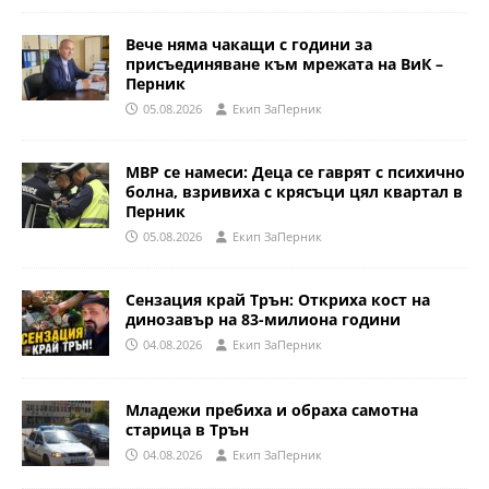
Вече няма чакащи с години за
присъединяване към мрежата на ВиК –
Перник
05.08.2026
Eкип ЗаПерник
МВР се намеси: Деца се гаврят с психично
болна, взривиха с крясъци цял квартал в
Перник
05.08.2026
Eкип ЗаПерник
Сензация край Трън: Откриха кост на
динозавър на 83-милиона години
04.08.2026
Eкип ЗаПерник
Младежи пребиха и обраха самотна
старица в Трън
04.08.2026
Eкип ЗаПерник