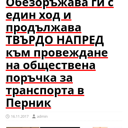
Обезоръжава ги с
един ход и
продължава
ТВЪРДО НАПРЕД
към провеждане
на обществена
поръчка за
транспорта в
Перник
16.11.2017
admin