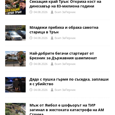
Сензация край Трън: Откриха кост на
динозавър на 83-милиона години
04.08.2026
Eкип ЗаПерник
Младежи пребиха и обраха самотна
старица в Трън
04.08.2026
Eкип ЗаПерник
Най-добрите бегачи стартират от
Брезник за Държавния шампионат
04.08.2026
Eкип ЗаПерник
Дядо с пушка гърмя по съседка, заплаши
я с убийство
04.08.2026
Eкип ЗаПерник
Мъж от Ямбол е шофьорът на ТИР
загинал в жестоката катастрофа на АМ
Струма