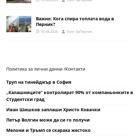
Важно: Кога спира топлата вода в
Перник?
03.08.2026
Eкип ЗаПерник
Политика за лични данни /
Контакти
Труп на тинейджър в София
„Калашниците“ контролират 90% от компаньонките в
Студентски град
Иван Шишков заплаши Христо Ковачки
Петър Волгин може да си го получи
Мелони и Тръмп се скараха жестоко