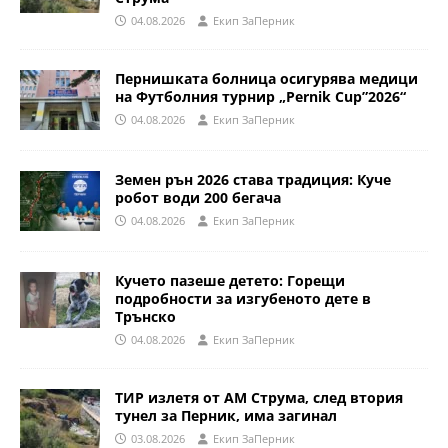
04.08.2026
Eкип ЗаПерник
Пернишката болница осигурява медици
на Футболния турнир „Pernik Cup”2026“
04.08.2026
Eкип ЗаПерник
Земен рън 2026 става традиция: Куче
робот води 200 бегача
04.08.2026
Eкип ЗаПерник
Кучето пазеше детето: Горещи
подробности за изгубеното дете в
Трънско
04.08.2026
Eкип ЗаПерник
ТИР излетя от АМ Струма, след втория
тунел за Перник, има загинал
03.08.2026
Eкип ЗаПерник