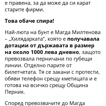
е правена, за да може да си карат
старите фирми.
Това обаче спира!
Най-люта на бунт е Магда Милтенова
– „Хилядарката“, която е
получавала
дотации от държавата в размер
на около 1000 лева дневно
, защото
превозвала перничани по губещи
линии. Отделно парите от
билетчетата. Тя се закани с протести,
обяви телефон срещу кметицата и е
готова на всичко срещу Община
Перник.
Според превозвачите до Магда