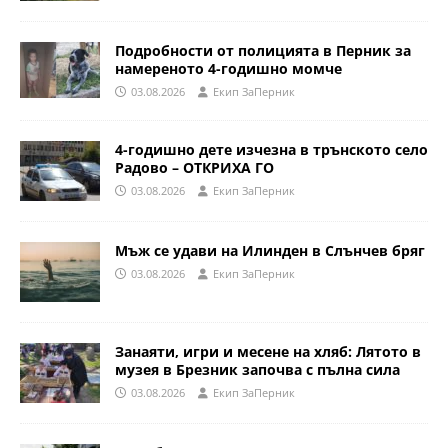
Подробности от полицията в Перник за
намереното 4-годишно момче
03.08.2026
Eкип ЗаПерник
4-годишно дете изчезна в трънското село
Радово – ОТКРИХА ГО
03.08.2026
Eкип ЗаПерник
Мъж се удави на Илинден в Слънчев бряг
03.08.2026
Eкип ЗаПерник
Занаяти, игри и месене на хляб: Лятото в
музея в Брезник започва с пълна сила
03.08.2026
Eкип ЗаПерник