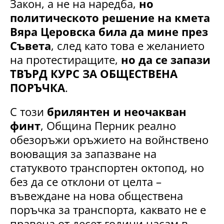
Закон, а не на наредба,
но
политическото решение на кмета
Вяра Церовска била да мине през
Съвета
, след като това е желанието
на протестиращите,
но да се запази
ТВЪРД КУРС ЗА ОБЩЕСТВЕНА
ПОРЪЧКА
.
С този
брилянтен и неочакван
финт
, Община Перник реално
обезоръжи оръжието на войнствено
воюващия за запазване на
статуквото транспортен октопод, но
без да се отклони от целта –
въвеждане на нова обществена
поръчка за транспорта, каквато не е
правена от десет години насам в