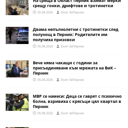
На среща в Област Перник взимат мерки
срещу гонки, дрифтове и тротинетки
05.08.2026
Eкип ЗаПерник
Двама непълнолетни с тротинетки след
полунощ в Перник: Родителите им
получиха призовки
05.08.2026
Eкип ЗаПерник
Вече няма чакащи с години за
присъединяване към мрежата на ВиК –
Перник
05.08.2026
Eкип ЗаПерник
МВР се намеси: Деца се гаврят с психично
болна, взривиха с крясъци цял квартал в
Перник
05.08.2026
Eкип ЗаПерник