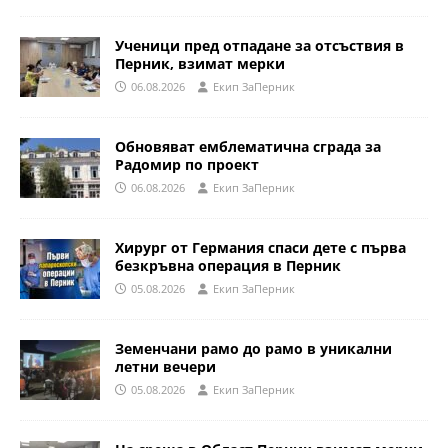
Ученици пред отпадане за отсъствия в
Перник, взимат мерки
06.08.2026
Eкип ЗаПерник
Обновяват емблематична сграда за
Радомир по проект
06.08.2026
Eкип ЗаПерник
Хирург от Германия спаси дете с първа
безкръвна операция в Перник
05.08.2026
Eкип ЗаПерник
Земенчани рамо до рамо в уникални
летни вечери
05.08.2026
Eкип ЗаПерник