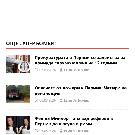
ОЩЕ СУПЕР БОМБИ:
Прокуратурата в Перник се задейства за
принуда спрямо момче на 12 години
07.08.2026
Eкип ЗаПерник
Опасност от пожари в Перник: Четири за
денонощие
06.08.2026
Eкип ЗаПерник
Фен на Миньор тича зад реферка в
Перник да я псува в рими
06.08.2026
Eкип ЗаПерник