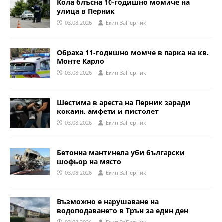
Кола блъсна 10-годишно момиче на
улица в Перник
03.08.2026
Eкип ЗаПерник
Обраха 11-годишно момче в парка на кв.
Монте Карло
03.08.2026
Eкип ЗаПерник
Шестима в ареста на Перник заради
кокаин, амфети и пистолет
03.08.2026
Eкип ЗаПерник
Бетонна мантинела уби български
шофьор на място
03.08.2026
Eкип ЗаПерник
Възможно е нарушаване на
водоподаването в Трън за един ден
03.08.2026
Eкип ЗаПерник