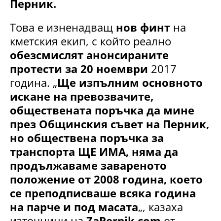
Перник.
Това е изненадващ
нов финт
на
кметския екип, с който реално
обезсмислят анонсираните
протести за 20 ноември
2017
година. „
Ще изпълним основното
искане на превозвачите,
обществената поръчка да мине
през Общинския съвет на Перник,
но обществена поръчка за
транспорта ЩЕ ИМА, няма да
продължаваме завареното
положение от 2008 година, което
се преподписваше всяка година
на парче и под масата
„, казаха
източници на
ZaPernik.com
от