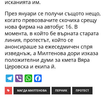
исканията им.
През януари се получи същото нещо,
когато превозвачите скочиха срещу
нова фирма на автобус 16. В
момента, в който бе върната старата
линия, протестът, който се
анонсираше за ежеседмичен спря
изведнъж, а Милтенова дори изказа
положителни думи за кмета Вяра
Церовска и екипа й.
T
Vi
W
F
el
b
h
a
e
er
at
c
МАГДА МИЛТЕНОВА
ПЕРНИК
ПРОТЕСТ
gr
s
e