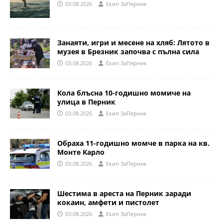
03.08.2026
Eкип ЗаПерник
Занаяти, игри и месене на хляб: Лятото в
музея в Брезник започва с пълна сила
03.08.2026
Eкип ЗаПерник
Кола блъсна 10-годишно момиче на
улица в Перник
03.08.2026
Eкип ЗаПерник
Обраха 11-годишно момче в парка на кв.
Монте Карло
03.08.2026
Eкип ЗаПерник
Шестима в ареста на Перник заради
кокаин, амфети и пистолет
03.08.2026
Eкип ЗаПерник