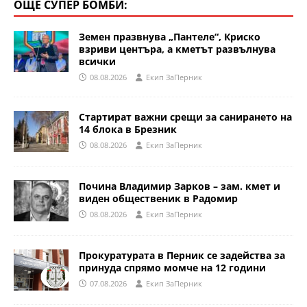
ОЩЕ СУПЕР БОМБИ:
Земен празвнува „Пантеле“, Криско
взриви центъра, а кметът развълнува
всички
08.08.2026
Eкип ЗаПерник
Стартират важни срещи за санирането на
14 блока в Брезник
08.08.2026
Eкип ЗаПерник
Почина Владимир Зарков – зам. кмет и
виден общественик в Радомир
08.08.2026
Eкип ЗаПерник
Прокуратурата в Перник се задейства за
принуда спрямо момче на 12 години
07.08.2026
Eкип ЗаПерник