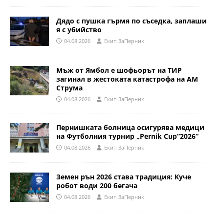
Дядо с пушка гърмя по съседка, заплаши
я с убийство
04.08.2026
Eкип ЗаПерник
Мъж от Ямбол е шофьорът на ТИР
загинал в жестоката катастрофа на АМ
Струма
04.08.2026
Eкип ЗаПерник
Пернишката болница осигурява медици
на Футболния турнир „Pernik Cup”2026“
04.08.2026
Eкип ЗаПерник
Земен рън 2026 става традиция: Куче
робот води 200 бегача
04.08.2026
Eкип ЗаПерник