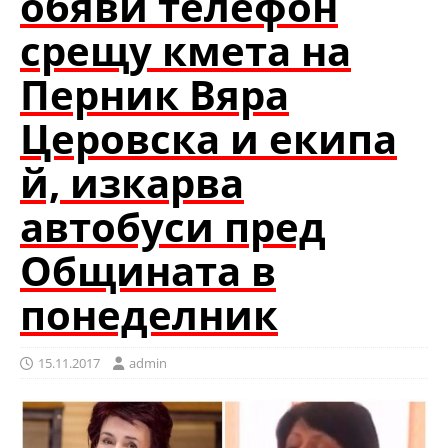
обяви телефон
срещу кмета на
Перник Вяра
Церовска и екипа
й, изкарва
автобуси пред
Общината в
понеделник
15.11.2017
admin