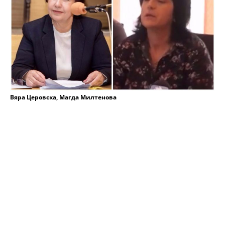
Вяра Церовска, Магда Милтенова