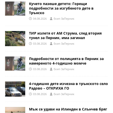
Кучето пазеше детето: Горещи
подробности за изгубеното дете в
Трънско
04.08.2026
Eкип ЗаПерник
ТИР излетя от АМ Струма, след втория
тунел за Перник, има загинал
03.08.2026
Eкип ЗаПерник
Подробности от полицията в Перник за
намереното 4-годишно момче
03.08.2026
Eкип ЗаПерник
4-годишно дете изчезна в трънското село
Радово – ОТКРИХА ГО
03.08.2026
Eкип ЗаПерник
Мъж се удави на Илинден в Слънчев бряг