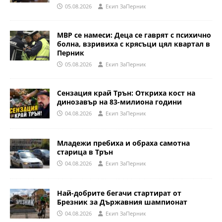
05.08.2026
Eкип ЗаПерник
МВР се намеси: Деца се гаврят с психично
болна, взривиха с крясъци цял квартал в
Перник
05.08.2026
Eкип ЗаПерник
Сензация край Трън: Откриха кост на
динозавър на 83-милиона години
04.08.2026
Eкип ЗаПерник
Младежи пребиха и обраха самотна
старица в Трън
04.08.2026
Eкип ЗаПерник
Най-добрите бегачи стартират от
Брезник за Държавния шампионат
04.08.2026
Eкип ЗаПерник