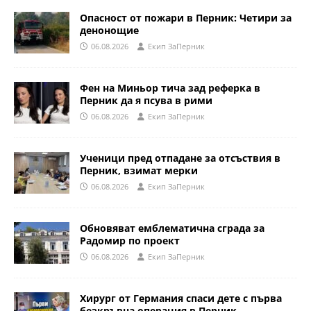
Опасност от пожари в Перник: Четири за
денонощие
06.08.2026
Eкип ЗаПерник
Фен на Миньор тича зад реферка в
Перник да я псува в рими
06.08.2026
Eкип ЗаПерник
Ученици пред отпадане за отсъствия в
Перник, взимат мерки
06.08.2026
Eкип ЗаПерник
Обновяват емблематична сграда за
Радомир по проект
06.08.2026
Eкип ЗаПерник
Хирург от Германия спаси дете с първа
безкръвна операция в Перник