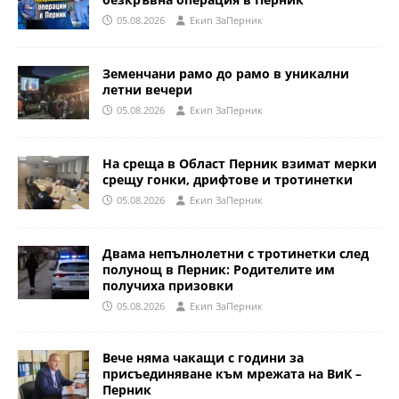
05.08.2026
Eкип ЗаПерник
Земенчани рамо до рамо в уникални
летни вечери
05.08.2026
Eкип ЗаПерник
На среща в Област Перник взимат мерки
срещу гонки, дрифтове и тротинетки
05.08.2026
Eкип ЗаПерник
Двама непълнолетни с тротинетки след
полунощ в Перник: Родителите им
получиха призовки
05.08.2026
Eкип ЗаПерник
Вече няма чакащи с години за
присъединяване към мрежата на ВиК –
Перник