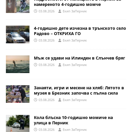
намереното 4-годишно момче
03.08.2026
Eкип ЗаПерник
4-годишно дете изчезна в трънското село
Радово – ОТКРИХА ГО
03.08.2026
Eкип ЗаПерник
Мъж се удави на Илинден в Слънчев бряг
03.08.2026
Eкип ЗаПерник
Занаяти, игри и месене на хляб: Лятото в
музея в Брезник започва с пълна сила
03.08.2026
Eкип ЗаПерник
Кола блъсна 10-годишно момиче на
улица в Перник
03.08.2026
Eкип ЗаПерник