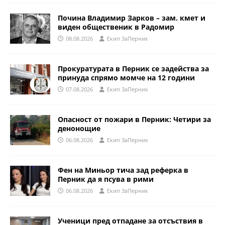
Почина Владимир Зарков – зам. кмет и
виден общественик в Радомир
08.08.2026
Eкип ЗаПерник
Прокуратурата в Перник се задейства за
принуда спрямо момче на 12 години
07.08.2026
Eкип ЗаПерник
Опасност от пожари в Перник: Четири за
денонощие
06.08.2026
Eкип ЗаПерник
Фен на Миньор тича зад реферка в
Перник да я псува в рими
06.08.2026
Eкип ЗаПерник
Ученици пред отпадане за отсъствия в