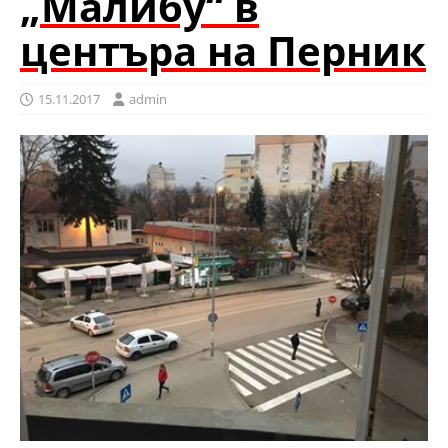
„Малибу“ в
центъра на Перник
15.11.2017
admin