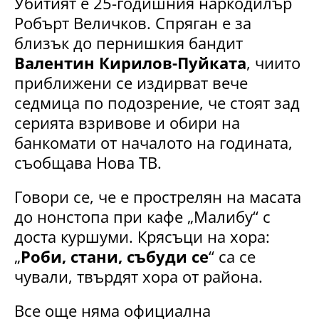
Убитият е 25-годишния наркодилър
Робърт Величков. Спряган е за
близък до пернишкия бандит
Валентин Кирилов-Пуйката
, чиито
приближени се издирват вече
седмица по подозрение, че стоят зад
серията взривове и обири на
банкомати от началото на годината,
съобщава Нова ТВ.
Говори се, че е прострелян на масата
до нонстопа при кафе „Малибу“ с
доста куршуми. Крясъци на хора:
„
Роби, стани, събуди се
“ са се
чували, твърдят хора от района.
Все още няма официална