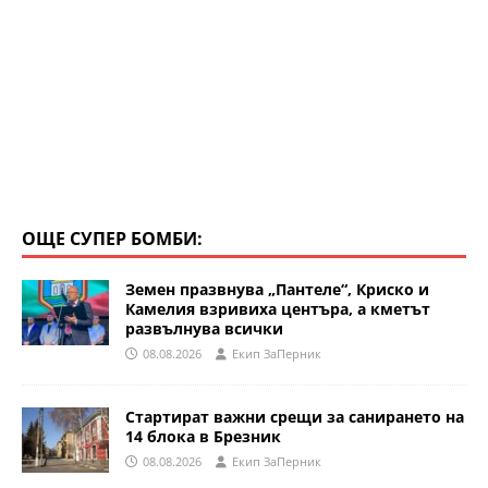
ОЩЕ СУПЕР БОМБИ:
Земен празвнува „Пантеле“, Криско и
Камелия взривиха центъра, а кметът
развълнува всички
08.08.2026
Eкип ЗаПерник
Стартират важни срещи за санирането на
14 блока в Брезник
08.08.2026
Eкип ЗаПерник