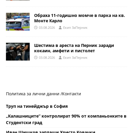
Обраха 11-годишно момче в парка на кв.
Монте Карло
03.08.2026
Eкип ЗаПерник
Шестима в ареста на Перник заради
кокаин, амфети и пистолет
03.08.2026
Eкип ЗаПерник
Политика за лични данни /
Контакти
Труп на тинейджър в София
„Калашниците“ контролират 90% от компаньонките в
Студентски град
Иван Шишков заплаши Христо Ковачки