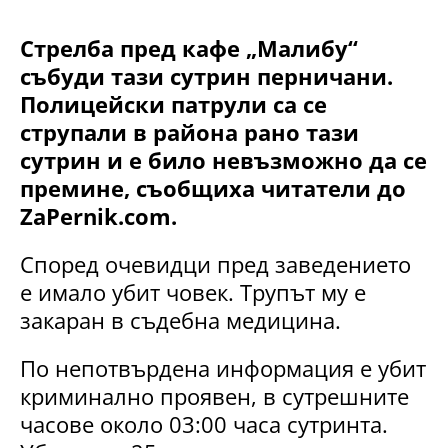
Стрелба пред кафе „Малибу“
събуди тази сутрин перничани.
Полицейски патрули са се
струпали в района рано тази
сутрин и е било невъзможно да се
премине, съобщиха читатели до
ZaPernik.com.
Според очевидци пред заведението
е имало убит човек. Трупът му е
закаран в съдебна медицина.
По непотвърдена информация е убит
криминално проявен, в сутрешните
часове около 03:00 часа сутринта.