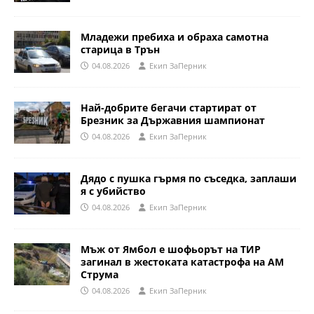
Младежи пребиха и обраха самотна
старица в Трън
04.08.2026
Eкип ЗаПерник
Най-добрите бегачи стартират от
Брезник за Държавния шампионат
04.08.2026
Eкип ЗаПерник
Дядо с пушка гърмя по съседка, заплаши
я с убийство
04.08.2026
Eкип ЗаПерник
Мъж от Ямбол е шофьорът на ТИР
загинал в жестоката катастрофа на АМ
Струма
04.08.2026
Eкип ЗаПерник