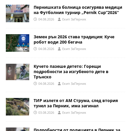
Пернишката болница осигурява медици
на Футболния турнир „Pernik Cup”2026“
04.08.2026
Eкип ЗаПерник
Земен рън 2026 става традиция: Куче
робот води 200 бегача
04.08.2026
Eкип ЗаПерник
Кучето пазеше детето: Горещи
подробности за изгубеното дете в
Трънско
04.08.2026
Eкип ЗаПерник
ТИР излетя от АМ Струма, след втория
тунел за Перник, има загинал
03.08.2026
Eкип ЗаПерник
Подробности от полицията в Перник за