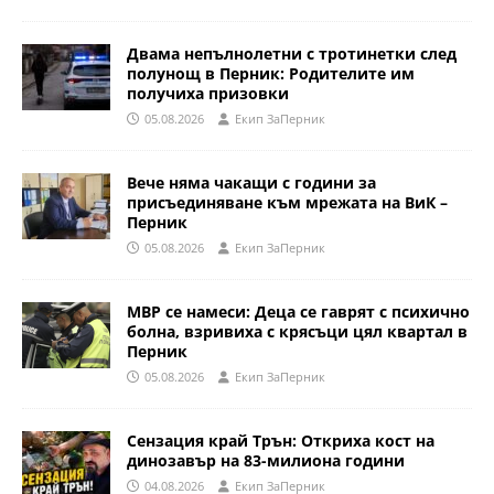
Двама непълнолетни с тротинетки след
полунощ в Перник: Родителите им
получиха призовки
05.08.2026
Eкип ЗаПерник
Вече няма чакащи с години за
присъединяване към мрежата на ВиК –
Перник
05.08.2026
Eкип ЗаПерник
МВР се намеси: Деца се гаврят с психично
болна, взривиха с крясъци цял квартал в
Перник
05.08.2026
Eкип ЗаПерник
Сензация край Трън: Откриха кост на
динозавър на 83-милиона години
04.08.2026
Eкип ЗаПерник