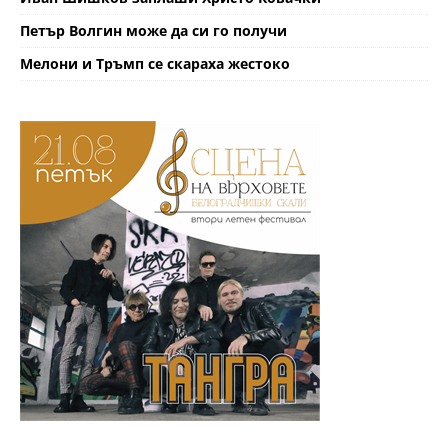
Петър Волгин може да си го получи
Мелони и Тръмп се скараха жестоко