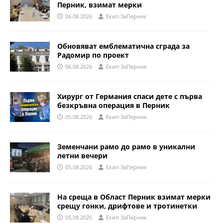
Перник, взимат мерки
06.08.2026
Eкип ЗаПерник
Обновяват емблематична сграда за
Радомир по проект
06.08.2026
Eкип ЗаПерник
Хирург от Германия спаси дете с първа
безкръвна операция в Перник
05.08.2026
Eкип ЗаПерник
Земенчани рамо до рамо в уникални
летни вечери
05.08.2026
Eкип ЗаПерник
На среща в Област Перник взимат мерки
срещу гонки, дрифтове и тротинетки
05.08.2026
Eкип ЗаПерник