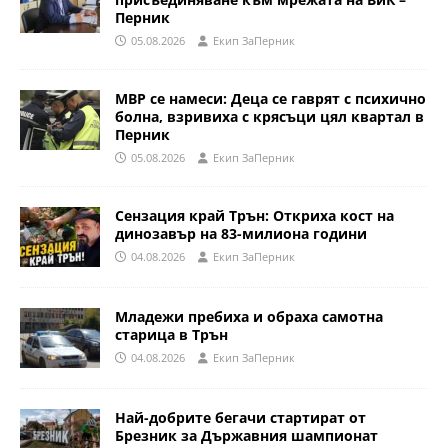
Перник
05.08.2026
Eкип ЗаПерник
МВР се намеси: Деца се гаврят с психично
болна, взривиха с крясъци цял квартал в
Перник
05.08.2026
Eкип ЗаПерник
Сензация край Трън: Откриха кост на
динозавър на 83-милиона години
04.08.2026
Eкип ЗаПерник
Младежи пребиха и обраха самотна
старица в Трън
04.08.2026
Eкип ЗаПерник
Най-добрите бегачи стартират от
Брезник за Държавния шампионат