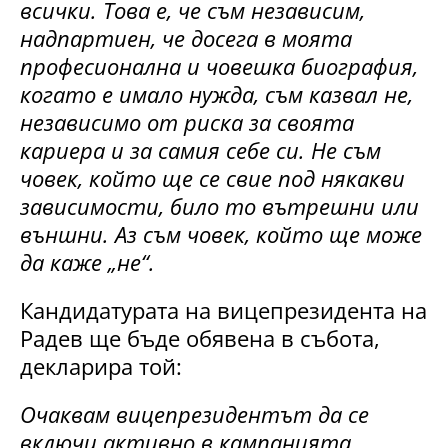
всички. Това е, че съм независим,
надпартиен, че досега в моята
професионална и човешка биография,
когато е имало нужда, съм казвал не,
независимо от риска за своята
кариера и за самия себе си. Не съм
човек, който ще се свие под някакви
зависимости, било то вътрешни или
външни. Аз съм човек, който ще може
да каже „не“.
Кандидатурата на вицепрезидента на
Радев ще бъде обявена в събота,
декларира той:
Очаквам вицепрезидентът да се
включи активно в кампанията.