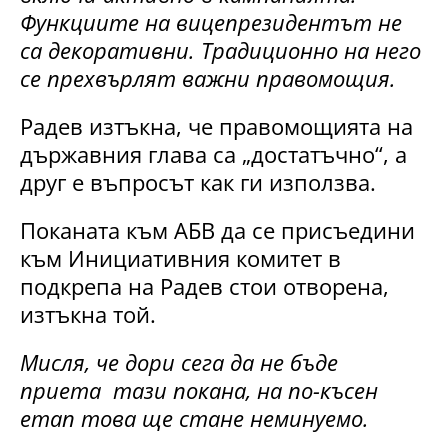
Функциите на вицепрезидентът не
са декоративни. Традиционно на него
се прехвърлят важни правомощия.
Радев изтъкна, че правомощията на
държавния глава са „достатъчно“, а
друг е въпросът как ги използва.
Поканата към АБВ да се присъедини
към Инициативния комитет в
подкрепа на Радев стои отворена,
изтъкна той.
Мисля, че дори сега да не бъде
приета
тази покана, на по-късен
етап това ще стане неминуемо.