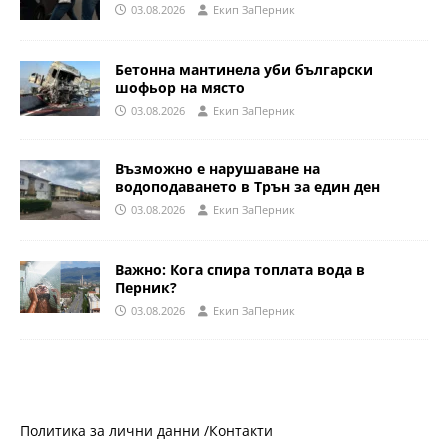
03.08.2026
Eкип ЗаПерник
Бетонна мантинела уби български
шофьор на място
03.08.2026
Eкип ЗаПерник
Възможно е нарушаване на
водоподаването в Трън за един ден
03.08.2026
Eкип ЗаПерник
Важно: Кога спира топлата вода в
Перник?
03.08.2026
Eкип ЗаПерник
Политика за лични данни /
Контакти