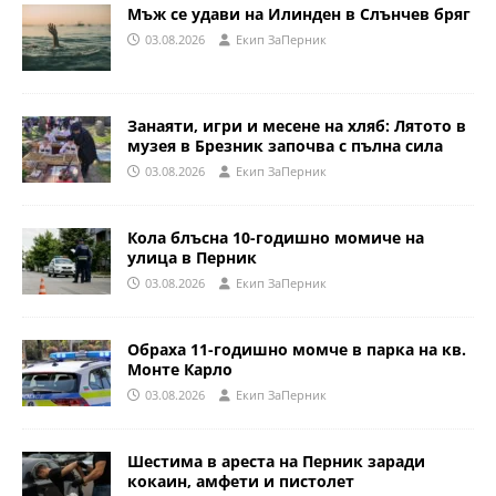
Мъж се удави на Илинден в Слънчев бряг
03.08.2026
Eкип ЗаПерник
Занаяти, игри и месене на хляб: Лятото в
музея в Брезник започва с пълна сила
03.08.2026
Eкип ЗаПерник
Кола блъсна 10-годишно момиче на
улица в Перник
03.08.2026
Eкип ЗаПерник
Обраха 11-годишно момче в парка на кв.
Монте Карло
03.08.2026
Eкип ЗаПерник
Шестима в ареста на Перник заради
кокаин, амфети и пистолет