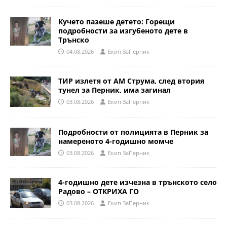
Кучето пазеше детето: Горещи
подробности за изгубеното дете в
Трънско
04.08.2026
Eкип ЗаПерник
ТИР излетя от АМ Струма, след втория
тунел за Перник, има загинал
03.08.2026
Eкип ЗаПерник
Подробности от полицията в Перник за
намереното 4-годишно момче
03.08.2026
Eкип ЗаПерник
4-годишно дете изчезна в трънското село
Радово – ОТКРИХА ГО
03.08.2026
Eкип ЗаПерник