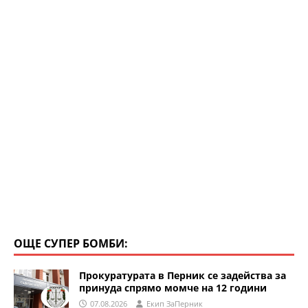
k
ОЩЕ СУПЕР БОМБИ:
Прокуратурата в Перник се задейства за
принуда спрямо момче на 12 години
07.08.2026
Eкип ЗаПерник