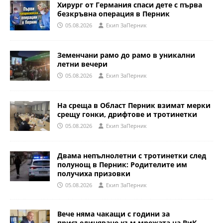
Хирург от Германия спаси дете с първа
безкръвна операция в Перник
05.08.2026
Eкип ЗаПерник
Земенчани рамо до рамо в уникални
летни вечери
05.08.2026
Eкип ЗаПерник
На среща в Област Перник взимат мерки
срещу гонки, дрифтове и тротинетки
05.08.2026
Eкип ЗаПерник
Двама непълнолетни с тротинетки след
полунощ в Перник: Родителите им
получиха призовки
05.08.2026
Eкип ЗаПерник
Вече няма чакащи с години за
присъединяване към мрежата на ВиК –