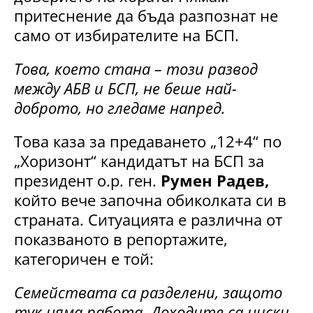
притеснение да бъда разпознат не
само от избирателите на БСП.
Това, което стана – този развод
между АБВ и БСП, не беше най-
доброто, но гледаме напред.
Това каза за предаването „12+4“ по
„Хоризонт“ кандидатът на БСП за
президент о.р. ген.
Румен Радев,
който вече започна обиколката си в
страната. Ситуацията е различна от
показваното в репортажите,
категоричен е той:
Семействата са разделени, защото
тук няма работа. Доходите са ниски.