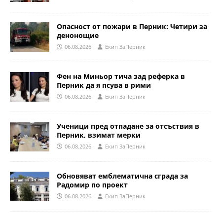
Опасност от пожари в Перник: Четири за
денонощие
06.08.2026
Eкип ЗаПерник
Фен на Миньор тича зад реферка в
Перник да я псува в рими
06.08.2026
Eкип ЗаПерник
Ученици пред отпадане за отсъствия в
Перник, взимат мерки
06.08.2026
Eкип ЗаПерник
Обновяват емблематична сграда за
Радомир по проект
06.08.2026
Eкип ЗаПерник