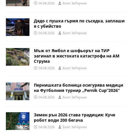
04.08.2026
Eкип ЗаПерник
Дядо с пушка гърмя по съседка, заплаши
я с убийство
04.08.2026
Eкип ЗаПерник
Мъж от Ямбол е шофьорът на ТИР
загинал в жестоката катастрофа на АМ
Струма
04.08.2026
Eкип ЗаПерник
Пернишката болница осигурява медици
на Футболния турнир „Pernik Cup”2026“
04.08.2026
Eкип ЗаПерник
Земен рън 2026 става традиция: Куче
робот води 200 бегача
04.08.2026
Eкип ЗаПерник