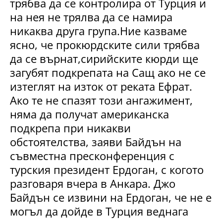
трябва да се контролира от Турция и
на нея не трялва да се намира
никаква друга група.Ние казваме
ясно, че прокюрдските сили трябва
да се върнат,
сирийските кюрди ще
загубят подкрепата на Сащ ако не се
изтеглят на изток от реката Ефрат.
Ако те не спазят този ангажимент,
няма да получат американска
подкрепа при никакви
обстоятелства, заяви Байдън на
съвместна пресконференция с
турския президент Ердоган, с когото
разговаря вчера в Анкара. Джо
Байдън се извини на Ердоган, че не е
могъл да дойде в Турция веднага