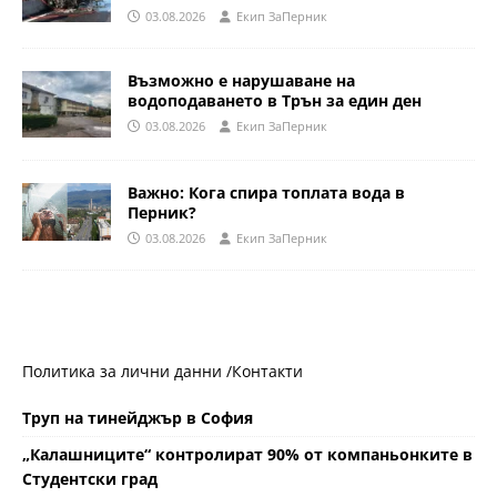
03.08.2026
Eкип ЗаПерник
Възможно е нарушаване на
водоподаването в Трън за един ден
03.08.2026
Eкип ЗаПерник
Важно: Кога спира топлата вода в
Перник?
03.08.2026
Eкип ЗаПерник
Политика за лични данни /
Контакти
Труп на тинейджър в София
„Калашниците“ контролират 90% от компаньонките в
Студентски град