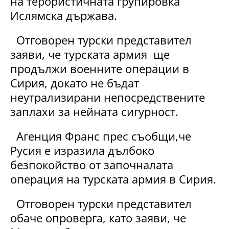
на терористичната групировка
Ислямска държава.
Отговорен турски представител
заяви, че турската армия ще
продължи военните операции в
Сирия, докато не бъдат
неутрализирани непосредствените
заплахи за нейната сигурност.
Агенция Франс прес съобщи,че
Русия е изразила дълбоко
безпокойство от започналата
операция на турската армия в Сирия.
Отговорен турски представител
обаче опроверга, като заяви, че