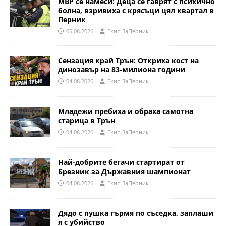
МВР се намеси: Деца се гаврят с психично
болна, взривиха с крясъци цял квартал в
Перник
05.08.2026
Eкип ЗаПерник
Сензация край Трън: Откриха кост на
динозавър на 83-милиона години
04.08.2026
Eкип ЗаПерник
Младежи пребиха и обраха самотна
старица в Трън
04.08.2026
Eкип ЗаПерник
Най-добрите бегачи стартират от
Брезник за Държавния шампионат
04.08.2026
Eкип ЗаПерник
Дядо с пушка гърмя по съседка, заплаши
я с убийство