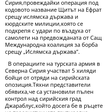
Сирия,провеждайки операция под
кодовото название Щитът на Ефрат
срещу ислямска държава и
кюрдските милиции,която се
подкрепя с удари по въздуха от
самолети на предвожданата от Сащ
Международна коалиция за борба
срещу „Ислямска държава“.
В операциите на турската армия в
Северна Сирия участват 5 хиляди
бойци от отряди на сирийската
опозиция.Тяхни представители
обявиха,че са установили пълен
контрол над сирийския град
Джараблус,който досега бе в ръцете