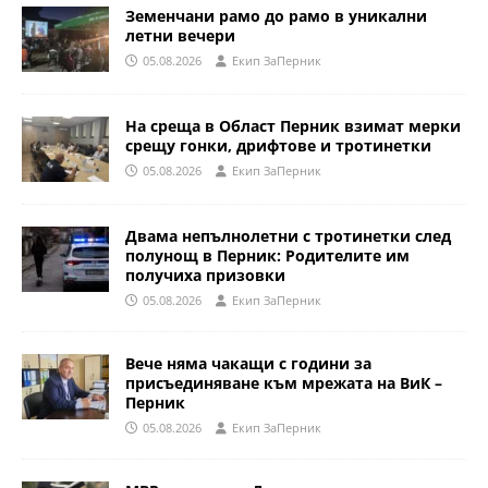
Земенчани рамо до рамо в уникални
летни вечери
05.08.2026
Eкип ЗаПерник
На среща в Област Перник взимат мерки
срещу гонки, дрифтове и тротинетки
05.08.2026
Eкип ЗаПерник
Двама непълнолетни с тротинетки след
полунощ в Перник: Родителите им
получиха призовки
05.08.2026
Eкип ЗаПерник
Вече няма чакащи с години за
присъединяване към мрежата на ВиК –
Перник
05.08.2026
Eкип ЗаПерник