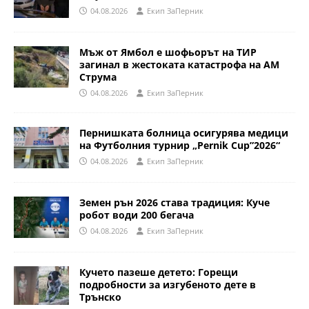
04.08.2026
Eкип ЗаПерник
Мъж от Ямбол е шофьорът на ТИР
загинал в жестоката катастрофа на АМ
Струма
04.08.2026
Eкип ЗаПерник
Пернишката болница осигурява медици
на Футболния турнир „Pernik Cup”2026“
04.08.2026
Eкип ЗаПерник
Земен рън 2026 става традиция: Куче
робот води 200 бегача
04.08.2026
Eкип ЗаПерник
Кучето пазеше детето: Горещи
подробности за изгубеното дете в
Трънско