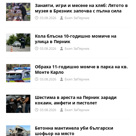
Занаяти, игри и месене на хляб: Лятото в
музея в Брезник започва с пълна сила
03.08.2026
Eкип ЗаПерник
Кола блъсна 10-годишно момиче на
улица в Перник
03.08.2026
Eкип ЗаПерник
Обраха 11-годишно момче в парка на кв.
Монте Карло
03.08.2026
Eкип ЗаПерник
Шестима в ареста на Перник заради
кокаин, амфети и пистолет
03.08.2026
Eкип ЗаПерник
Бетонна мантинела уби български
шофьор на място