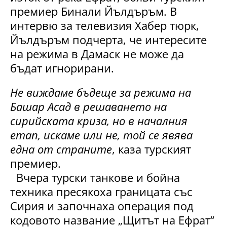
премиер Бинали Йълдъръм. В
интервю за телевизия Хабер тюрк,
Йълдъръм подчерта, че интересите
на режима в Дамаск не може да
бъдат игнорирани.
Не виждаме бъдеще за режима на
Башар Асад в решаването на
сирийската криза, но в началния
етап, искаме или не, той се явява
една от страните
, каза турският
премиер.
Вчера турски танкове и бойна
техника пресякоха границата със
Сирия и започнаха операция под
кодовото название „Щитът на Ефрат“