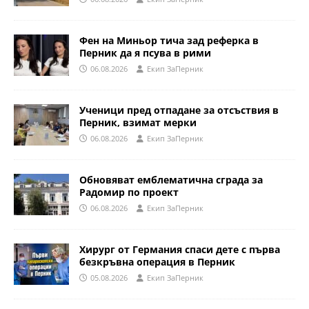
Фен на Миньор тича зад реферка в
Перник да я псува в рими
06.08.2026
Eкип ЗаПерник
Ученици пред отпадане за отсъствия в
Перник, взимат мерки
06.08.2026
Eкип ЗаПерник
Обновяват емблематична сграда за
Радомир по проект
06.08.2026
Eкип ЗаПерник
Хирург от Германия спаси дете с първа
безкръвна операция в Перник
05.08.2026
Eкип ЗаПерник