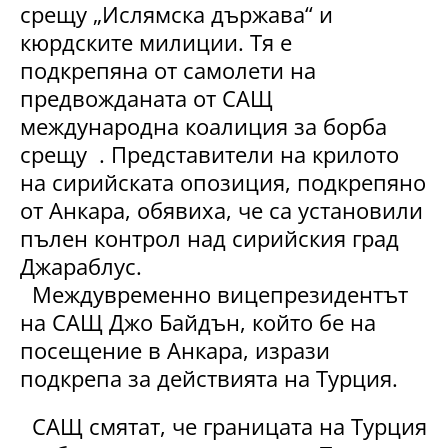
срещу „Ислямска държава“ и
кюрдските милиции. Тя е
подкрепяна от самолети на
предвожданата от САЩ
международна коалиция за борба
срещу . Представители на крилото
на сирийската опозиция, подкрепяно
от Анкара, обявиха, че са установили
пълен контрол над сирийския град
Джараблус.
Междувременно вицепрезидентът
на САЩ Джо Байдън, който бе на
посещение в Анкара, изрази
подкрепа за действията на Турция.
САЩ смятат, че границата на Турция