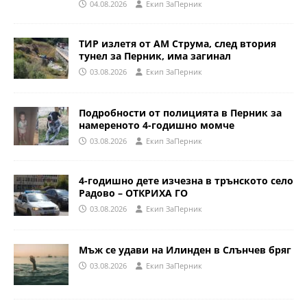
04.08.2026
Eкип ЗаПерник
ТИР излетя от АМ Струма, след втория
тунел за Перник, има загинал
03.08.2026
Eкип ЗаПерник
Подробности от полицията в Перник за
намереното 4-годишно момче
03.08.2026
Eкип ЗаПерник
4-годишно дете изчезна в трънското село
Радово – ОТКРИХА ГО
03.08.2026
Eкип ЗаПерник
Мъж се удави на Илинден в Слънчев бряг
03.08.2026
Eкип ЗаПерник