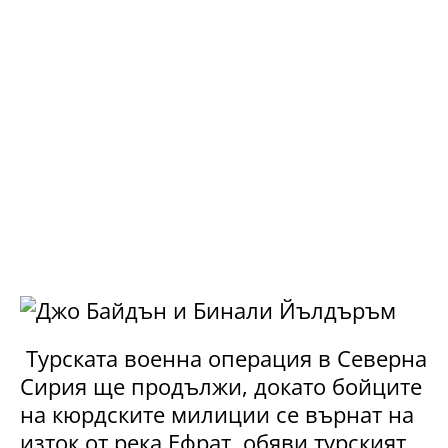
Турската военна операция в Северна
Сирия ще продължи, докато бойците
на кюрдските милиции се върнат на
изток от река Ефрат, обяви турският