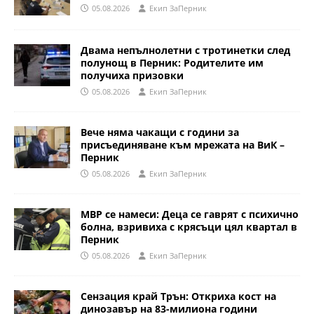
05.08.2026
Eкип ЗаПерник
Двама непълнолетни с тротинетки след
полунощ в Перник: Родителите им
получиха призовки
05.08.2026
Eкип ЗаПерник
Вече няма чакащи с години за
присъединяване към мрежата на ВиК –
Перник
05.08.2026
Eкип ЗаПерник
МВР се намеси: Деца се гаврят с психично
болна, взривиха с крясъци цял квартал в
Перник
05.08.2026
Eкип ЗаПерник
Сензация край Трън: Откриха кост на
динозавър на 83-милиона години