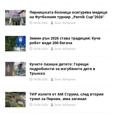
Пернишката болница осигурява медици
на Футболния турнир „Pernik Cup”2026“
04.08.2026
Eкип ЗаПерник
Земен рън 2026 става традиция: Куче
робот води 200 бегача
04.08.2026
Eкип ЗаПерник
Кучето пазеше детето: Горещи
подробности за изгубеното дете в
Трънско
04.08.2026
Eкип ЗаПерник
ТИР излетя от АМ Струма, след втория
тунел за Перник, има загинал
03.08.2026
Eкип ЗаПерник