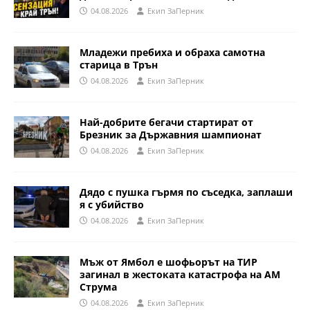
04.08.2026
Eкип ЗаПерник
Младежи пребиха и обраха самотна
старица в Трън
04.08.2026
Eкип ЗаПерник
Най-добрите бегачи стартират от
Брезник за Държавния шампионат
04.08.2026
Eкип ЗаПерник
Дядо с пушка гърмя по съседка, заплаши
я с убийство
04.08.2026
Eкип ЗаПерник
Мъж от Ямбол е шофьорът на ТИР
загинал в жестоката катастрофа на АМ
Струма
04.08.2026
Eкип ЗаПерник