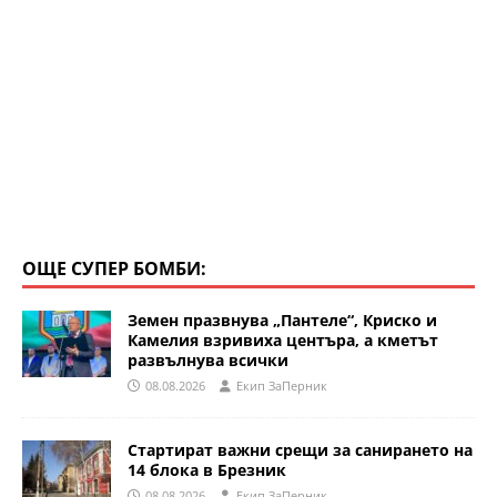
ОЩЕ СУПЕР БОМБИ:
Земен празвнува „Пантеле“, Криско и
Камелия взривиха центъра, а кметът
развълнува всички
08.08.2026
Eкип ЗаПерник
Стартират важни срещи за санирането на
14 блока в Брезник
08.08.2026
Eкип ЗаПерник