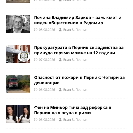
Почина Владимир Зарков – зам. кмет и
виден общественик в Радомир
08.08.2026
Eкип ЗаПерник
Прокуратурата в Перник се задейства за
принуда спрямо момче на 12 години
07.08.2026
Eкип ЗаПерник
Опасност от пожари в Перник: Четири за
денонощие
06.08.2026
Eкип ЗаПерник
Фен на Миньор тича зад реферка в
Перник да я псува в рими
06.08.2026
Eкип ЗаПерник