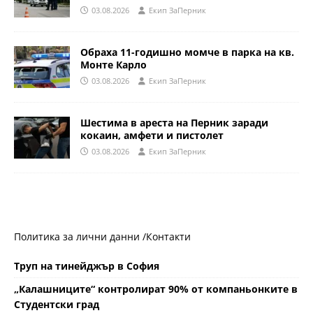
03.08.2026
Eкип ЗаПерник
Обраха 11-годишно момче в парка на кв.
Монте Карло
03.08.2026
Eкип ЗаПерник
Шестима в ареста на Перник заради
кокаин, амфети и пистолет
03.08.2026
Eкип ЗаПерник
Политика за лични данни /
Контакти
Труп на тинейджър в София
„Калашниците“ контролират 90% от компаньонките в
Студентски град