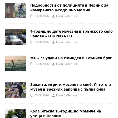
Подробности от полицията в Перник за
намереното 4-годишно момче
03.08.2026
Eкип ЗаПерник
4-годишно дете изчезна в трънското село
Радово – ОТКРИХА ГО
03.08.2026
Eкип ЗаПерник
Мъж се удави на Илинден в Слънчев бряг
03.08.2026
Eкип ЗаПерник
Занаяти, игри и месене на хляб: Лятото в
музея в Брезник започва с пълна сила
03.08.2026
Eкип ЗаПерник
Кола блъсна 10-годишно момиче на
улица в Перник