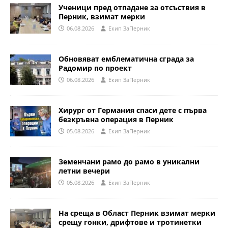
Ученици пред отпадане за отсъствия в
Перник, взимат мерки
06.08.2026
Eкип ЗаПерник
Обновяват емблематична сграда за
Радомир по проект
06.08.2026
Eкип ЗаПерник
Хирург от Германия спаси дете с първа
безкръвна операция в Перник
05.08.2026
Eкип ЗаПерник
Земенчани рамо до рамо в уникални
летни вечери
05.08.2026
Eкип ЗаПерник
На среща в Област Перник взимат мерки
срещу гонки, дрифтове и тротинетки