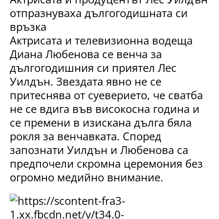
отпразнуваха дългогодишната си
връзка
Актрисата и телевизионна водеща
Диана Любенова се венча за
дългогодишния си приятел Лес
Уилдън. Звездата явно не се
притеснява от суеверието, че сватба
не се вдига във високосна година и
се премени в изискана дълга бяла
рокля за венчавката. Според
запознати Уилдън и Любенова са
предпочели скромна церемония без
огромно медийно внимание.