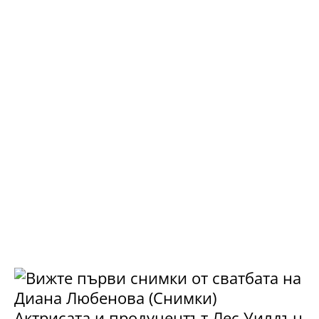
Актрисата и продуцентът Лес Уилдън