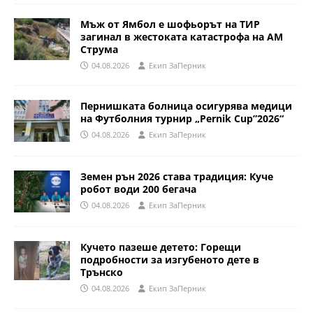
Мъж от Ямбол е шофьорът на ТИР
загинал в жестоката катастрофа на АМ
Струма
04.08.2026
Eкип ЗаПерник
Пернишката болница осигурява медици
на Футболния турнир „Pernik Cup”2026“
04.08.2026
Eкип ЗаПерник
Земен рън 2026 става традиция: Куче
робот води 200 бегача
04.08.2026
Eкип ЗаПерник
Кучето пазеше детето: Горещи
подробности за изгубеното дете в
Трънско
04.08.2026
Eкип ЗаПерник