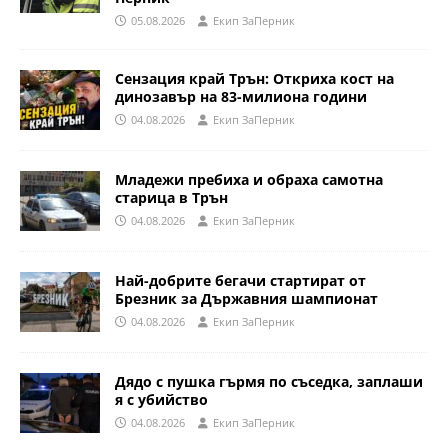
05.08.2026
Eкип ЗаПерник
Сензация край Трън: Откриха кост на
динозавър на 83-милиона години
04.08.2026
Eкип ЗаПерник
Младежи пребиха и обраха самотна
старица в Трън
04.08.2026
Eкип ЗаПерник
Най-добрите бегачи стартират от
Брезник за Държавния шампионат
04.08.2026
Eкип ЗаПерник
Дядо с пушка гърмя по съседка, заплаши
я с убийство
04.08.2026
Eкип ЗаПерник