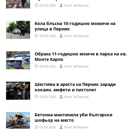
03.08.2026
Eкип ЗаПерник
Кола блъсна 10-годишно момиче на
улица в Перник
03.08.2026
Eкип ЗаПерник
Обраха 11-годишно момче в парка на кв.
Монте Карло
03.08.2026
Eкип ЗаПерник
Шестима в ареста на Перник заради
кокаин, амфети и пистолет
03.08.2026
Eкип ЗаПерник
Бетонна мантинела уби български
шофьор на място
03.08.2026
Eкип ЗаПерник