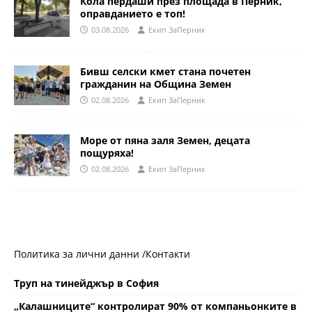
Кола пердаши през площада в Перник,
оправданието е топ!
03.08.2026
Eкип ЗаПерник
Бивш селски кмет стана почетен
гражданин на Община Земен
02.08.2026
Eкип ЗаПерник
Море от пяна заля Земен, децата
пощуряха!
02.08.2026
Eкип ЗаПерник
Политика за лични данни /
Контакти
Труп на тинейджър в София
„Калашниците“ контролират 90% от компаньонките в