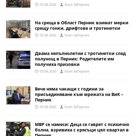
05.08.2026
Eкип ЗаПерник
На среща в Област Перник взимат мерки
срещу гонки, дрифтове и тротинетки
05.08.2026
Eкип ЗаПерник
Двама непълнолетни с тротинетки след
полунощ в Перник: Родителите им
получиха призовки
05.08.2026
Eкип ЗаПерник
Вече няма чакащи с години за
присъединяване към мрежата на ВиК –
Перник
05.08.2026
Eкип ЗаПерник
МВР се намеси: Деца се гаврят с психично
болна, взривиха с крясъци цял квартал в
Перник