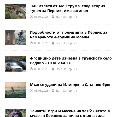
ТИР излетя от АМ Струма, след втория
тунел за Перник, има загинал
03.08.2026
Eкип ЗаПерник
Подробности от полицията в Перник за
намереното 4-годишно момче
03.08.2026
Eкип ЗаПерник
4-годишно дете изчезна в трънското село
Радово – ОТКРИХА ГО
03.08.2026
Eкип ЗаПерник
Мъж се удави на Илинден в Слънчев бряг
03.08.2026
Eкип ЗаПерник
Занаяти, игри и месене на хляб: Лятото в
музея в Брезник започва с пълна сила