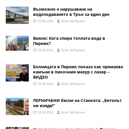
Възможно е нарушаване на
водоподаването в Трън за един ден
03.08.2026
Eкип ЗаПерник
Важно: Кога спира топлата вода в
Перник?
03.08.2026
Eкип ЗаПерник
Болницата в Перник показа как премахва
камъни в пикочния мехур с лазер –
ВИДЕО
03.08.2026
Eкип ЗаПерник
ПЕРНИЧАНИ бесни на Станката: „Бетонът
ни изяде!“
03.08.2026
Eкип ЗаПерник